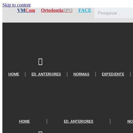
Skip to content
VM
Com
Ortodontia
SPO
FACE
HOME
ED. ANTERIORES
NORMAS
EXPEDIENTE
HOME
ED. ANTERIORES
NO