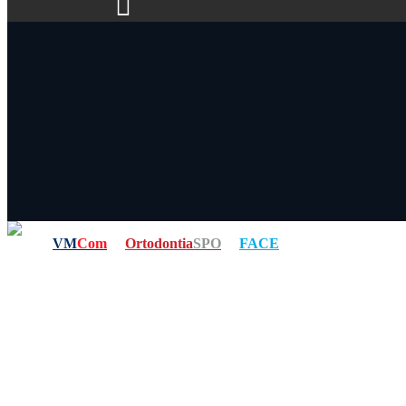
VM
Com
Ortodontia
SPO
FACE