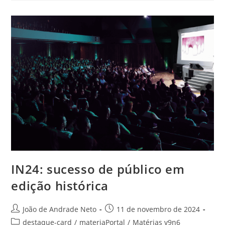
IN24: sucesso de público em
edição histórica
João de Andrade Neto
11 de novembro de 2024
destaque-card
/
materiaPortal
/
Matérias v9n6