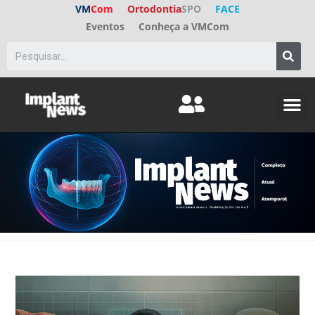
VM
Com
Ortodontia
SPO
FACE
Eventos
Conheça a VMCom