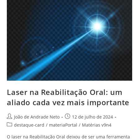
Laser na Reabilitação Oral: um
aliado cada vez mais importante
João de Andrade Neto
12 de julho de 2024
destaque-card
/
materiaPortal
/
Matérias v9n4
O laser na Reabilitação Oral deixou de ser uma ferramenta