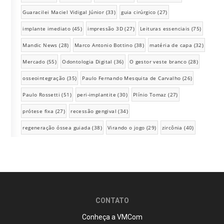
Guaracilei Maciel Vidigal Júnior
(33)
guia cirúrgico
(27)
implante imediato
(45)
impressão 3D
(27)
Leituras essenciais
(75)
Mandic News
(28)
Marco Antonio Bottino
(38)
matéria de capa
(32)
Mercado
(55)
Odontologia Digital
(36)
O gestor veste branco
(28)
osseointegração
(35)
Paulo Fernando Mesquita de Carvalho
(26)
Paulo Rossetti
(51)
peri-implantite
(30)
Plínio Tomaz
(27)
prótese fixa
(27)
recessão gengival
(34)
regeneração óssea guiada
(38)
Virando o jogo
(29)
zircônia
(40)
CONTATO
Conheça a VMCom