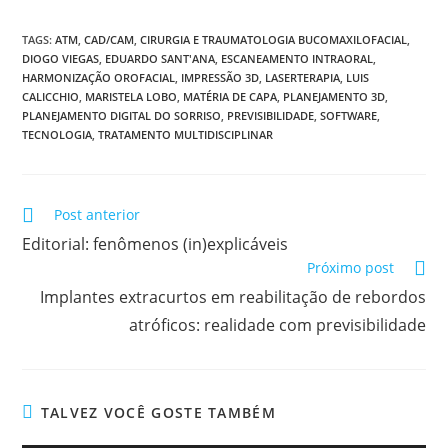
TAGS:
ATM
,
CAD/CAM
,
CIRURGIA E TRAUMATOLOGIA BUCOMAXILOFACIAL
,
DIOGO VIEGAS
,
EDUARDO SANT'ANA
,
ESCANEAMENTO INTRAORAL
,
HARMONIZAÇÃO OROFACIAL
,
IMPRESSÃO 3D
,
LASERTERAPIA
,
LUIS
CALICCHIO
,
MARISTELA LOBO
,
MATÉRIA DE CAPA
,
PLANEJAMENTO 3D
,
PLANEJAMENTO DIGITAL DO SORRISO
,
PREVISIBILIDADE
,
SOFTWARE
,
TECNOLOGIA
,
TRATAMENTO MULTIDISCIPLINAR
Post anterior
Editorial: fenômenos (in)explicáveis
Próximo post
Implantes extracurtos em reabilitação de rebordos
atróficos: realidade com previsibilidade
TALVEZ VOCÊ GOSTE TAMBÉM