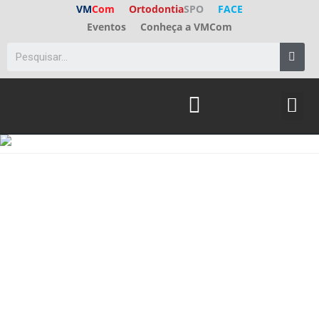
VM
Com
Ortodontia
SPO
FACE
Eventos
Conheça a VMCom