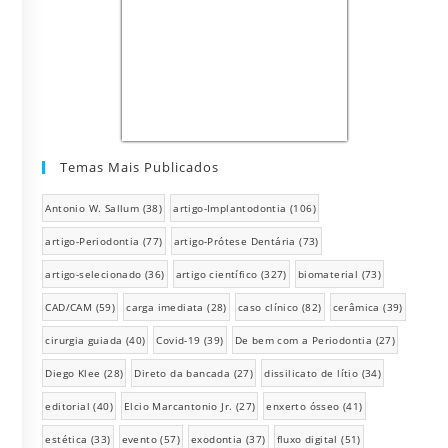
Temas Mais Publicados
Antonio W. Sallum
(38)
artigo-Implantodontia
(106)
artigo-Periodontia
(77)
artigo-Prótese Dentária
(73)
artigo-selecionado
(36)
artigo científico
(327)
biomaterial
(73)
CAD/CAM
(59)
carga imediata
(28)
caso clínico
(82)
cerâmica
(39)
cirurgia guiada
(40)
Covid-19
(39)
De bem com a Periodontia
(27)
Diego Klee
(28)
Direto da bancada
(27)
dissilicato de lítio
(34)
editorial
(40)
Elcio Marcantonio Jr.
(27)
enxerto ósseo
(41)
estética
(33)
evento
(57)
exodontia
(37)
fluxo digital
(51)