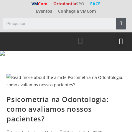
VM
Com
Ortodontia
SPO
FACE
Eventos
Conheça a VMCom
ED. A
FALE C
Psicometria na Odontologia:
como avaliamos nossos
pacientes?