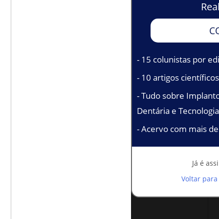
Reab
C
- 15 colunistas por ed
- 10 artigos científico
- Tudo sobre Implanto
Dentária e Tecnologia
- Acervo com mais de 
Já é ass
Voltar par