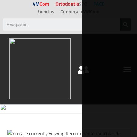
VM
Com
Ortodontia
SPO
FACE
Eventos
Conheça a VMCom
ED. A
FALE C