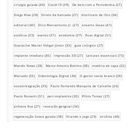
cirurgia guiada
(40)
Covid-19
(39)
De bem com a Periodontia
(27)
Diego Klee
(28)
Direto da bancada
(27)
dissilicato de lítio
(34)
editorial
(40)
Elcio Marcantonio Jr.
(27)
enxerto ósseo
(41)
estética
(33)
evento
(57)
exodontia
(37)
fluxo digital
(51)
Guaracilei Maciel Vidigal Júnior
(33)
guia cirúrgico
(27)
implante imediato
(45)
impressão 3D
(27)
Leituras essenciais
(75)
Mandic News
(28)
Marco Antonio Bottino
(38)
matéria de capa
(32)
Mercado
(55)
Odontologia Digital
(36)
O gestor veste branco
(28)
osseointegração
(35)
Paulo Fernando Mesquita de Carvalho
(26)
Paulo Rossetti
(51)
peri-implantite
(30)
Plínio Tomaz
(27)
prótese fixa
(27)
recessão gengival
(34)
regeneração óssea guiada
(38)
Virando o jogo
(29)
zircônia
(40)