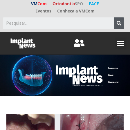
VM
Com
Ortodontia
SPO
FACE
Eventos
Conheça a VMCom