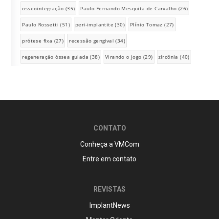
osseointegração
(35)
Paulo Fernando Mesquita de Carvalho
(26)
Paulo Rossetti
(51)
peri-implantite
(30)
Plínio Tomaz
(27)
prótese fixa
(27)
recessão gengival
(34)
regeneração óssea guiada
(38)
Virando o jogo
(29)
zircônia
(40)
CONTATO
Conheça a VMCom
Entre em contato
REVISTAS
ImplantNews