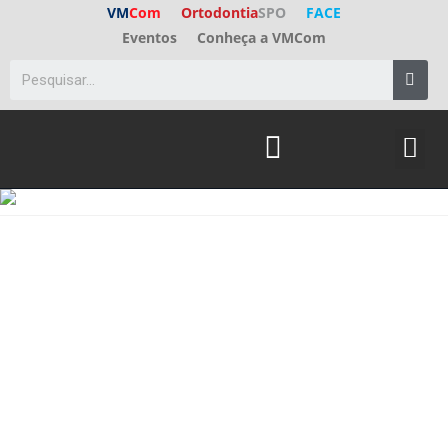
VM
Com
Ortodontia
SPO
FACE
Eventos
Conheça a VMCom