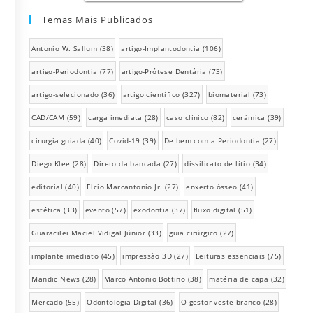
Temas Mais Publicados
Antonio W. Sallum
(38)
artigo-Implantodontia
(106)
artigo-Periodontia
(77)
artigo-Prótese Dentária
(73)
artigo-selecionado
(36)
artigo científico
(327)
biomaterial
(73)
CAD/CAM
(59)
carga imediata
(28)
caso clínico
(82)
cerâmica
(39)
cirurgia guiada
(40)
Covid-19
(39)
De bem com a Periodontia
(27)
Diego Klee
(28)
Direto da bancada
(27)
dissilicato de lítio
(34)
editorial
(40)
Elcio Marcantonio Jr.
(27)
enxerto ósseo
(41)
estética
(33)
evento
(57)
exodontia
(37)
fluxo digital
(51)
Guaracilei Maciel Vidigal Júnior
(33)
guia cirúrgico
(27)
implante imediato
(45)
impressão 3D
(27)
Leituras essenciais
(75)
Mandic News
(28)
Marco Antonio Bottino
(38)
matéria de capa
(32)
Mercado
(55)
Odontologia Digital
(36)
O gestor veste branco
(28)