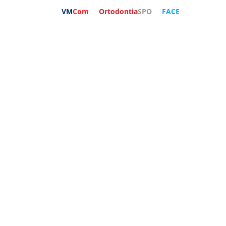
VM
Com
Ortodontia
SPO
FACE