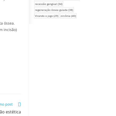
recessão gengival
(34)
regeneração óssea guiada
(38)
Virando o jogo
(29)
zircônia
(40)
ta óssea.
m incisão)
mo post
ão estética