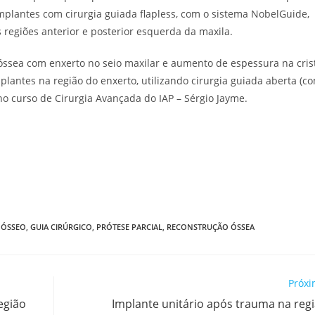
implantes com cirurgia guiada flapless, com o sistema NobelGuide,
 regiões anterior e posterior esquerda da maxila.
o óssea com enxerto no seio maxilar e aumento de espessura na cris
mplantes na região do enxerto, utilizando cirurgia guiada aberta (co
 no curso de Cirurgia Avançada do IAP – Sérgio Jayme.
 ÓSSEO
,
GUIA CIRÚRGICO
,
PRÓTESE PARCIAL
,
RECONSTRUÇÃO ÓSSEA
Próxi
egião
Implante unitário após trauma na regi