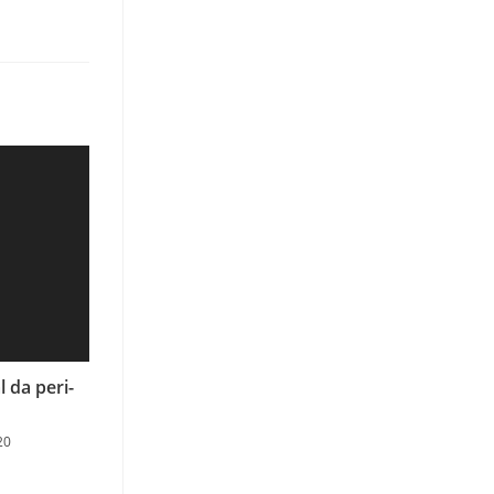
 da peri-
20