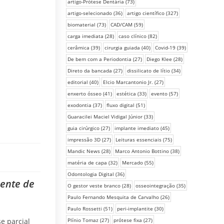
artigo-Prótese Dentária
(73)
artigo-selecionado
(36)
artigo científico
(327)
biomaterial
(73)
CAD/CAM
(59)
carga imediata
(28)
caso clínico
(82)
cerâmica
(39)
cirurgia guiada
(40)
Covid-19
(39)
De bem com a Periodontia
(27)
Diego Klee
(28)
Direto da bancada
(27)
dissilicato de lítio
(34)
editorial
(40)
Elcio Marcantonio Jr.
(27)
e
enxerto ósseo
(41)
estética
(33)
evento
(57)
exodontia
(37)
fluxo digital
(51)
Guaracilei Maciel Vidigal Júnior
(33)
guia cirúrgico
(27)
implante imediato
(45)
impressão 3D
(27)
Leituras essenciais
(75)
Mandic News
(28)
Marco Antonio Bottino
(38)
matéria de capa
(32)
Mercado
(55)
Odontologia Digital
(36)
ente de
O gestor veste branco
(28)
osseointegração
(35)
Paulo Fernando Mesquita de Carvalho
(26)
Paulo Rossetti
(51)
peri-implantite
(30)
Plínio Tomaz
(27)
prótese fixa
(27)
e parcial