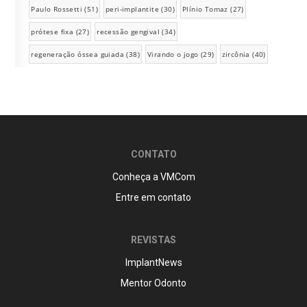
Paulo Rossetti
(51)
peri-implantite
(30)
Plínio Tomaz
(27)
prótese fixa
(27)
recessão gengival
(34)
regeneração óssea guiada
(38)
Virando o jogo
(29)
zircônia
(40)
CONTATO
Conheça a VMCom
Entre em contato
REVISTAS
ImplantNews
Mentor Odonto