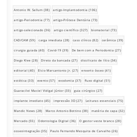
Antonio W. Sallum
(38)
artigo-Implantodontia
(106)
artigo-Periodontia
(77)
artigo-Prótese Dentária
(73)
artigo-selecionado
(36)
artigo científico
(327)
biomaterial
(73)
CAD/CAM
(59)
carga imediata
(28)
caso clínico
(82)
cerâmica
(39)
cirurgia guiada
(40)
Covid-19
(39)
De bem com a Periodontia
(27)
Diego Klee
(28)
Direto da bancada
(27)
dissilicato de lítio
(34)
editorial
(40)
Elcio Marcantonio Jr.
(27)
enxerto ósseo
(41)
estética
(33)
evento
(57)
exodontia
(37)
fluxo digital
(51)
Guaracilei Maciel Vidigal Júnior
(33)
guia cirúrgico
(27)
implante imediato
(45)
impressão 3D
(27)
Leituras essenciais
(75)
Mandic News
(28)
Marco Antonio Bottino
(38)
matéria de capa
(32)
Mercado
(55)
Odontologia Digital
(36)
O gestor veste branco
(28)
osseointegração
(35)
Paulo Fernando Mesquita de Carvalho
(26)