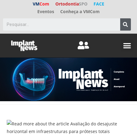
VM
Com
Ortodontia
SPO
FACE
Eventos
Conheça a VMCom