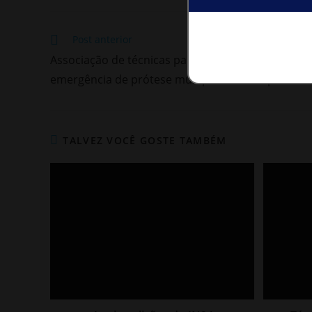
Post anterior
Associação de técnicas para condicionar o perfil 
emergência de prótese múltipla sobre implantes
TALVEZ VOCÊ GOSTE TAMBÉM