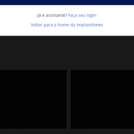
Já é assinante?
Faça seu login
Próxi
Voltar para a home da ImplantNews
de
Lesões endoperiodontais: o dilema entr