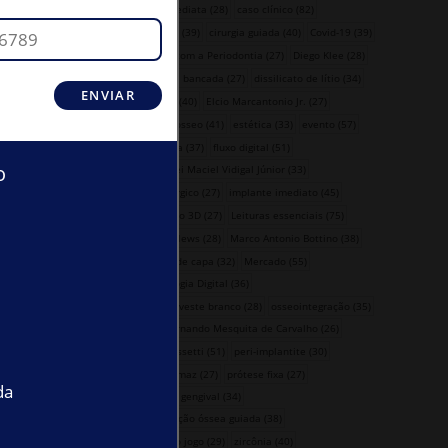
carga imediata
(28)
caso clínico
(82)
cerâmica
(39)
cirurgia guiada
(40)
Covid-19
(39)
De bem com a Periodontia
(27)
Diego Klee
(28)
Direto da bancada
(27)
dissilicato de lítio
(34)
editorial
(40)
Elcio Marcantonio Jr.
(27)
enxerto ósseo
(41)
estética
(33)
evento
(57)
exodontia
(37)
fluxo digital
(51)
o
Guaracilei Maciel Vidigal Júnior
(33)
guia cirúrgico
(27)
implante imediato
(45)
impressão 3D
(27)
Leituras essenciais
(75)
Mandic News
(28)
Marco Antonio Bottino
(38)
matéria de capa
(32)
Mercado
(55)
Odontologia Digital
(36)
O gestor veste branco
(28)
osseointegração
(35)
Paulo Fernando Mesquita de Carvalho
(26)
Paulo Rossetti
(51)
peri-implantite
(30)
Plínio Tomaz
(27)
prótese fixa
(27)
da
recessão gengival
(34)
regeneração óssea guiada
(38)
Virando o jogo
(29)
zircônia
(40)