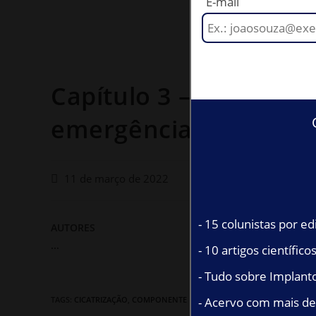
E-mail
Capítulo 3 – Reabertur
emergência
11 de março de 2022
- 15 colunistas por ed
AUTORES
...
- 10 artigos científic
- Tudo sobre Implanto
- Acervo com mais de
TAGS:
CICATRIZAÇÃO
,
COMPONENTE PROTÉTICO
,
PERFIL DE EMERGÊNC