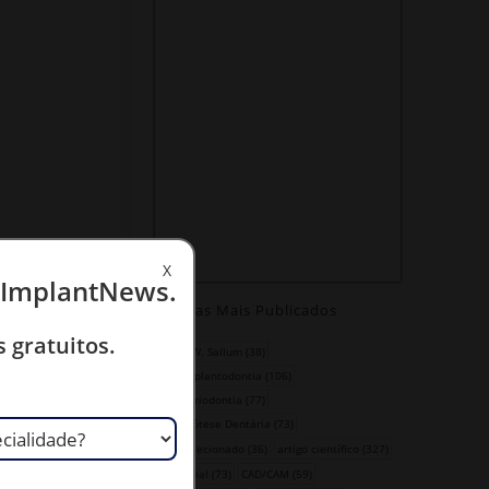
X
a ImplantNews.
Temas Mais Publicados
 gratuitos.
Antonio W. Sallum
(38)
artigo-Implantodontia
(106)
artigo-Periodontia
(77)
artigo-Prótese Dentária
(73)
artigo-selecionado
(36)
artigo científico
(327)
biomaterial
(73)
CAD/CAM
(59)