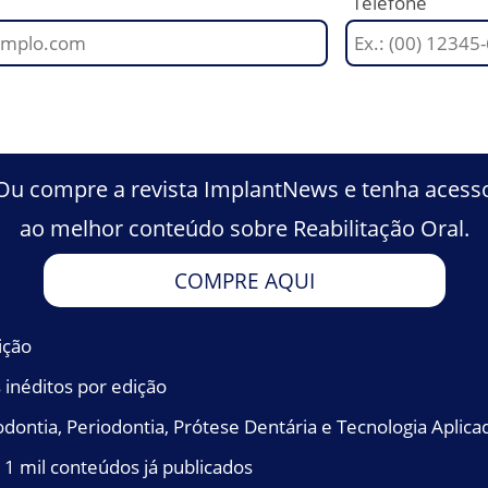
Telefone
a protética e perfil de
Ou compre a revista ImplantNews e tenha acess
ao melhor conteúdo sobre Reabilitação Oral.
COMPRE AQUI
ição
os inéditos por edição
dontia, Periodontia, Prótese Dentária e Tecnologia Aplica
 1 mil conteúdos já publicados
IA
,
REABERTURA PROTÉTICA
,
TECIDO PERI-IMPLANTAR