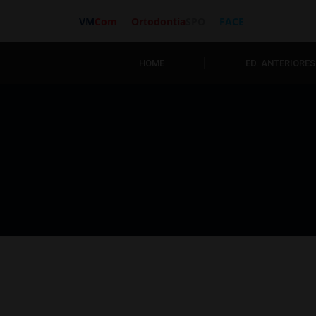
VM
Com
Ortodontia
SPO
FACE
HOME
ED. ANTERIORES