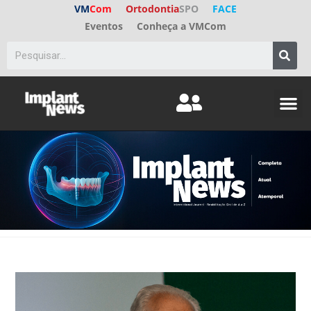
VM
Com
Ortodontia
SPO
FACE
Eventos
Conheça a VMCom