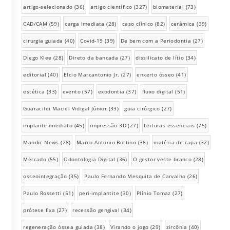
artigo-selecionado
(36)
artigo científico
(327)
biomaterial
(73)
CAD/CAM
(59)
carga imediata
(28)
caso clínico
(82)
cerâmica
(39)
cirurgia guiada
(40)
Covid-19
(39)
De bem com a Periodontia
(27)
Diego Klee
(28)
Direto da bancada
(27)
dissilicato de lítio
(34)
editorial
(40)
Elcio Marcantonio Jr.
(27)
enxerto ósseo
(41)
estética
(33)
evento
(57)
exodontia
(37)
fluxo digital
(51)
Guaracilei Maciel Vidigal Júnior
(33)
guia cirúrgico
(27)
implante imediato
(45)
impressão 3D
(27)
Leituras essenciais
(75)
Mandic News
(28)
Marco Antonio Bottino
(38)
matéria de capa
(32)
Mercado
(55)
Odontologia Digital
(36)
O gestor veste branco
(28)
osseointegração
(35)
Paulo Fernando Mesquita de Carvalho
(26)
Paulo Rossetti
(51)
peri-implantite
(30)
Plínio Tomaz
(27)
prótese fixa
(27)
recessão gengival
(34)
regeneração óssea guiada
(38)
Virando o jogo
(29)
zircônia
(40)