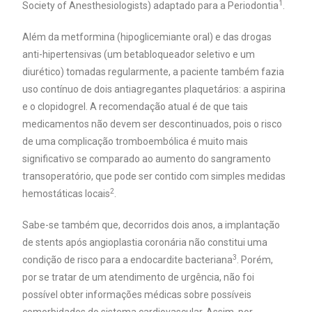
1
Society of Anesthesiologists) adaptado para a Periodontia
.
Além da metformina (hipoglicemiante oral) e das drogas
anti-hipertensivas (um betabloqueador seletivo e um
diurético) tomadas regularmente, a paciente também fazia
uso contínuo de dois antiagregantes plaquetários: a aspirina
e o clopidogrel. A recomendação atual é de que tais
medicamentos não devem ser descontinuados, pois o risco
de uma complicação tromboembólica é muito mais
significativo se comparado ao aumento do sangramento
transoperatório, que pode ser contido com simples medidas
2
hemostáticas locais
.
Sabe-se também que, decorridos dois anos, a implantação
de stents após angioplastia coronária não constitui uma
3
condição de risco para a endocardite bacteriana
. Porém,
por se tratar de um atendimento de urgência, não foi
possível obter informações médicas sobre possíveis
comorbidades do sistema cardiovascular. Assim, por