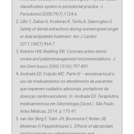
classification system in periodontal practice. J
Periodontol 2008;79(7):1124-6.
Lillis T, Ziakas A, Koskinas K, Tsirlis A, Giannoglou G.
Safety of dental extractions during uninterrupted single
or dual antiplatelet treatment. Am J Cardiol
2011;108(7):964-7.
Roberts HW, Redding SW. Coronary artery stents:
review and patientmanagement recommendations. J
Am Dent Assoc 2000;131(6):797-801.
Andrade ED, Volpato MC. Parte III – anestesia local e
uso de medicamentos no atendimento de pacientes
que requerem cuidados adicionais: portadores de
doenças cardiovasculares. In: Andrade ED. Terapêutica
medicamentosa em Odontologia (3a ed.). São Paulo:
Artes Médicas, 2014. p.175-91.
van den Berg F, Tulen JH, Boomsma F, Noten JB,
Moleman P, Pepplinkhuizen L. Effects of alprazolam
and lorazepam on catecholaminergic and