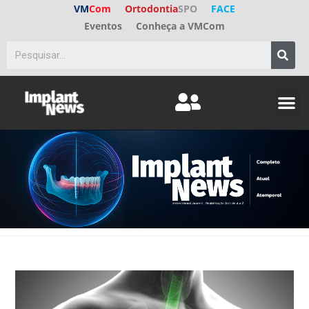
VM
Com
Ortodontia
SPO
FACE
Eventos
Conheça a VMCom