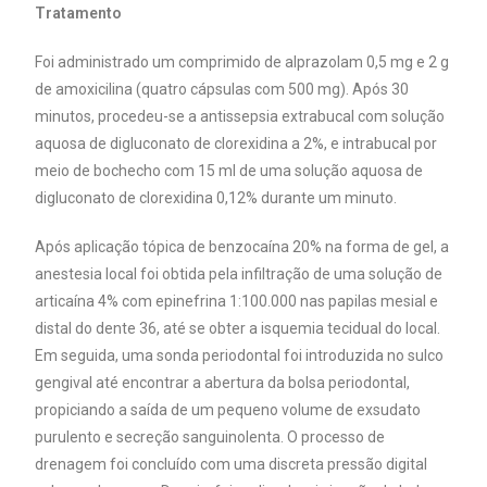
Tratamento
Foi administrado um comprimido de alprazolam 0,5 mg e 2 g
de amoxicilina (quatro cápsulas com 500 mg). Após 30
minutos, procedeu-se a antissepsia extrabucal com solução
aquosa de digluconato de clorexidina a 2%, e intrabucal por
meio de bochecho com 15 ml de uma solução aquosa de
digluconato de clorexidina 0,12% durante um minuto.
Após aplicação tópica de benzocaína 20% na forma de gel, a
anestesia local foi obtida pela infiltração de uma solução de
articaína 4% com epinefrina 1:100.000 nas papilas mesial e
distal do dente 36, até se obter a isquemia tecidual do local.
Em seguida, uma sonda periodontal foi introduzida no sulco
gengival até encontrar a abertura da bolsa periodontal,
propiciando a saída de um pequeno volume de exsudato
purulento e secreção sanguinolenta. O processo de
drenagem foi concluído com uma discreta pressão digital