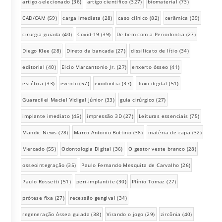
artigo-selecionado
(36)
artigo científico
(327)
biomaterial
(73)
CAD/CAM
(59)
carga imediata
(28)
caso clínico
(82)
cerâmica
(39)
cirurgia guiada
(40)
Covid-19
(39)
De bem com a Periodontia
(27)
Diego Klee
(28)
Direto da bancada
(27)
dissilicato de lítio
(34)
editorial
(40)
Elcio Marcantonio Jr.
(27)
enxerto ósseo
(41)
estética
(33)
evento
(57)
exodontia
(37)
fluxo digital
(51)
Guaracilei Maciel Vidigal Júnior
(33)
guia cirúrgico
(27)
implante imediato
(45)
impressão 3D
(27)
Leituras essenciais
(75)
Mandic News
(28)
Marco Antonio Bottino
(38)
matéria de capa
(32)
Mercado
(55)
Odontologia Digital
(36)
O gestor veste branco
(28)
osseointegração
(35)
Paulo Fernando Mesquita de Carvalho
(26)
Paulo Rossetti
(51)
peri-implantite
(30)
Plínio Tomaz
(27)
prótese fixa
(27)
recessão gengival
(34)
regeneração óssea guiada
(38)
Virando o jogo
(29)
zircônia
(40)