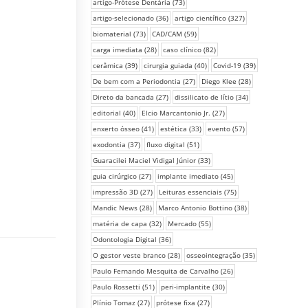
artigo-Prótese Dentária
(73)
artigo-selecionado
(36)
artigo científico
(327)
biomaterial
(73)
CAD/CAM
(59)
carga imediata
(28)
caso clínico
(82)
cerâmica
(39)
cirurgia guiada
(40)
Covid-19
(39)
De bem com a Periodontia
(27)
Diego Klee
(28)
Direto da bancada
(27)
dissilicato de lítio
(34)
editorial
(40)
Elcio Marcantonio Jr.
(27)
enxerto ósseo
(41)
estética
(33)
evento
(57)
exodontia
(37)
fluxo digital
(51)
Guaracilei Maciel Vidigal Júnior
(33)
guia cirúrgico
(27)
implante imediato
(45)
impressão 3D
(27)
Leituras essenciais
(75)
Mandic News
(28)
Marco Antonio Bottino
(38)
matéria de capa
(32)
Mercado
(55)
Odontologia Digital
(36)
O gestor veste branco
(28)
osseointegração
(35)
Paulo Fernando Mesquita de Carvalho
(26)
Paulo Rossetti
(51)
peri-implantite
(30)
Plínio Tomaz
(27)
prótese fixa
(27)