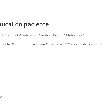
bucal do paciente
ConteudoControlado
/
materiaPortal
/
Matérias v6n5
 mundo. O que tem a ver com Odontologia? Como o estresse afeta 
AS