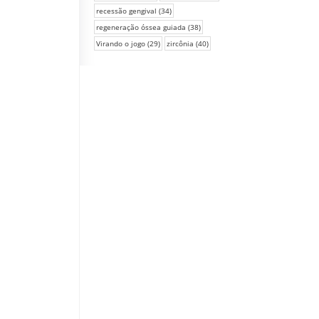
recessão gengival
(34)
regeneração óssea guiada
(38)
Virando o jogo
(29)
zircônia
(40)