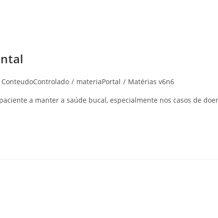
ntal
ConteudoControlado
/
materiaPortal
/
Matérias v6n6
o paciente a manter a saúde bucal, especialmente nos casos de doe