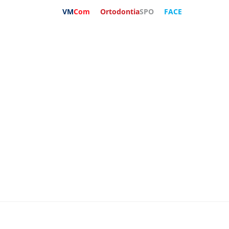
VM
Com
Ortodontia
SPO
FACE