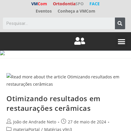
VM
Com
Ortodontia
SPO
FACE
Eventos
Conheça a VMCom
Otimizando resultados em
restaurações cerâmicas
João de Andrade Neto
27 de maio de 2024
materiaPortal
/
Matérias v9n3