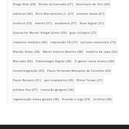
Diego Klee
(28)
Direto da bancada
(27)
dissilicato de lítio
(34)
editorial
(40)
Elcio Marcantonio Jr.
(27)
enxerto ósseo
(41)
estética
(33)
evento
(57)
exodontia
(37)
fluxo digital
(51)
Guaracilei Maciel Vidigal Júnior
(33)
guia cirúrgico
(27)
implante imediato
(45)
impressão 3D
(27)
Leituras essenciais
(75)
Mandic News
(28)
Marco Antonio Bottino
(38)
matéria de capa
(32)
Mercado
(55)
Odontologia Digital
(36)
O gestor veste branco
(28)
osseointegração
(35)
Paulo Fernando Mesquita de Carvalho
(26)
Paulo Rossetti
(51)
peri-implantite
(30)
Plínio Tomaz
(27)
prótese fixa
(27)
recessão gengival
(34)
regeneração óssea guiada
(38)
Virando o jogo
(29)
zircônia
(40)