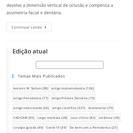
devolve a dimensão vertical de oclusão e compensa a
assimetria facial e dentária.
Continuar Lendo
Edição atual
Temas Mais Publicados
Antonio W. Sallum
(38)
artigo-Implantodontia
(106)
artigo-Periodontia
(77)
artigo-Prótese Dentária
(73)
artigo-selecionado
(36)
artigo científico
(327)
biomaterial
(73)
CAD/CAM
(59)
carga imediata
(28)
caso clínico
(82)
cerâmica
(39)
cirurgia guiada
(40)
Covid-19
(39)
De bem com a Periodontia
(27)