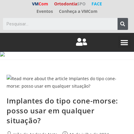
VM
Com
Ortodontia
SPO
FACE
Eventos
Conheça a VMCom
ED. A
FALE C
Implantes do tipo cone-morse:
posso usar em qualquer
situação?