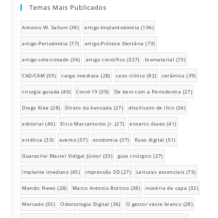
Temas Mais Publicados
Antonio W. Sallum
(38)
artigo-Implantodontia
(106)
artigo-Periodontia
(77)
artigo-Prótese Dentária
(73)
artigo-selecionado
(36)
artigo científico
(327)
biomaterial
(73)
CAD/CAM
(59)
carga imediata
(28)
caso clínico
(82)
cerâmica
(39)
cirurgia guiada
(40)
Covid-19
(39)
De bem com a Periodontia
(27)
Diego Klee
(28)
Direto da bancada
(27)
dissilicato de lítio
(34)
editorial
(40)
Elcio Marcantonio Jr.
(27)
enxerto ósseo
(41)
estética
(33)
evento
(57)
exodontia
(37)
fluxo digital
(51)
Guaracilei Maciel Vidigal Júnior
(33)
guia cirúrgico
(27)
implante imediato
(45)
impressão 3D
(27)
Leituras essenciais
(75)
Mandic News
(28)
Marco Antonio Bottino
(38)
matéria de capa
(32)
Mercado
(55)
Odontologia Digital
(36)
O gestor veste branco
(28)