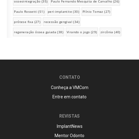
osseointegração
(35)
Paulo Fernando Mesquita de Carvalho
(26)
Paulo Rossetti
(51)
peri-implantite
(30)
Plínio Tomaz
(27)
prótese fixa
(27)
recessão gengival
(34)
regeneração óssea guiada
(38)
Virando o jogo
(29)
zircônia
(40)
CONTATO
Conheça a VMCom
Entre em contato
REVISTAS
ImplantNews
Mentor Odonto