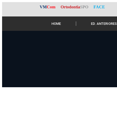
VM
Com
Ortodontia
SPO
FACE
HOME
ED. ANTERIORES