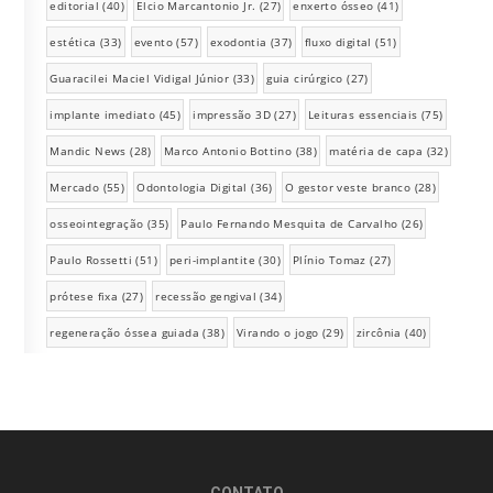
editorial
(40)
Elcio Marcantonio Jr.
(27)
enxerto ósseo
(41)
estética
(33)
evento
(57)
exodontia
(37)
fluxo digital
(51)
Guaracilei Maciel Vidigal Júnior
(33)
guia cirúrgico
(27)
implante imediato
(45)
impressão 3D
(27)
Leituras essenciais
(75)
Mandic News
(28)
Marco Antonio Bottino
(38)
matéria de capa
(32)
Mercado
(55)
Odontologia Digital
(36)
O gestor veste branco
(28)
osseointegração
(35)
Paulo Fernando Mesquita de Carvalho
(26)
Paulo Rossetti
(51)
peri-implantite
(30)
Plínio Tomaz
(27)
prótese fixa
(27)
recessão gengival
(34)
regeneração óssea guiada
(38)
Virando o jogo
(29)
zircônia
(40)