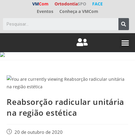
VM
Com
Ortodontia
SPO
FACE
Eventos
Conheça a VMCom
ED. A
FALE C
Reabsorção radicular unitária
na região estética
20 de outubro de 2020