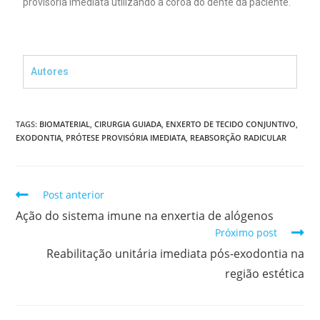
provisória imediata utilizando a coroa do dente da paciente.
Autores
TAGS:
BIOMATERIAL
,
CIRURGIA GUIADA
,
ENXERTO DE TECIDO CONJUNTIVO
,
EXODONTIA
,
PRÓTESE PROVISÓRIA IMEDIATA
,
REABSORÇÃO RADICULAR
Post anterior
Ação do sistema imune na enxertia de alógenos
Próximo post
Reabilitação unitária imediata pós-exodontia na
região estética