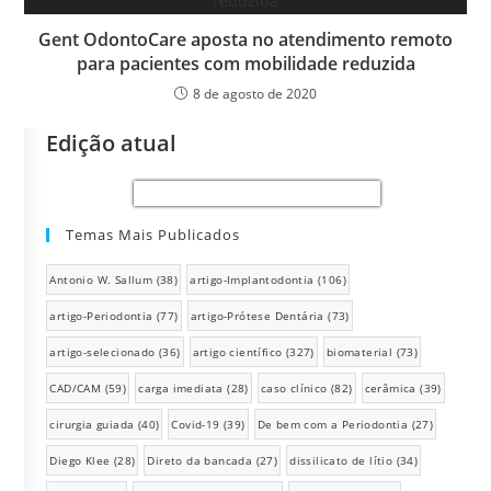
Gent OdontoCare aposta no atendimento remoto
para pacientes com mobilidade reduzida
8 de agosto de 2020
Edição atual
Temas Mais Publicados
Antonio W. Sallum
(38)
artigo-Implantodontia
(106)
artigo-Periodontia
(77)
artigo-Prótese Dentária
(73)
artigo-selecionado
(36)
artigo científico
(327)
biomaterial
(73)
CAD/CAM
(59)
carga imediata
(28)
caso clínico
(82)
cerâmica
(39)
cirurgia guiada
(40)
Covid-19
(39)
De bem com a Periodontia
(27)
Diego Klee
(28)
Direto da bancada
(27)
dissilicato de lítio
(34)