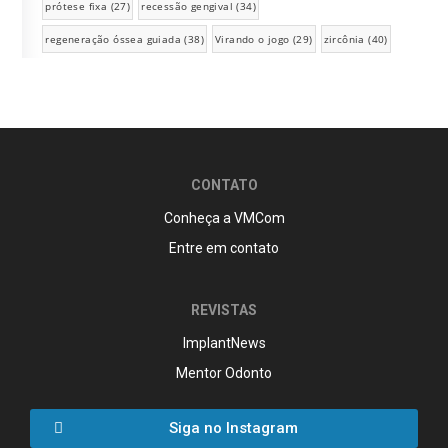
prótese fixa
(27)
recessão gengival
(34)
regeneração óssea guiada
(38)
Virando o jogo
(29)
zircônia
(40)
CONTATO
Conheça a VMCom
Entre em contato
REVISTAS
ImplantNews
Mentor Odonto
Siga no Instagram