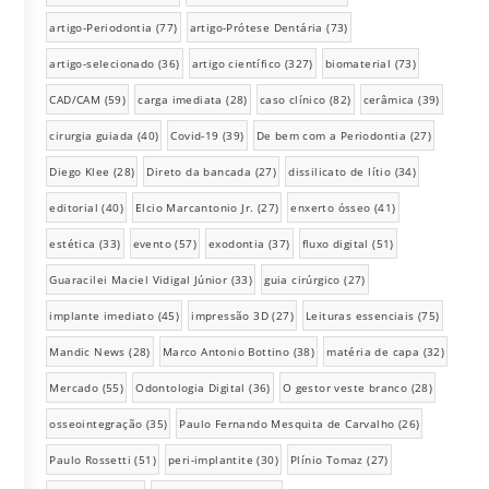
artigo-Periodontia
(77)
artigo-Prótese Dentária
(73)
artigo-selecionado
(36)
artigo científico
(327)
biomaterial
(73)
CAD/CAM
(59)
carga imediata
(28)
caso clínico
(82)
cerâmica
(39)
cirurgia guiada
(40)
Covid-19
(39)
De bem com a Periodontia
(27)
Diego Klee
(28)
Direto da bancada
(27)
dissilicato de lítio
(34)
editorial
(40)
Elcio Marcantonio Jr.
(27)
enxerto ósseo
(41)
estética
(33)
evento
(57)
exodontia
(37)
fluxo digital
(51)
Guaracilei Maciel Vidigal Júnior
(33)
guia cirúrgico
(27)
implante imediato
(45)
impressão 3D
(27)
Leituras essenciais
(75)
Mandic News
(28)
Marco Antonio Bottino
(38)
matéria de capa
(32)
Mercado
(55)
Odontologia Digital
(36)
O gestor veste branco
(28)
osseointegração
(35)
Paulo Fernando Mesquita de Carvalho
(26)
Paulo Rossetti
(51)
peri-implantite
(30)
Plínio Tomaz
(27)