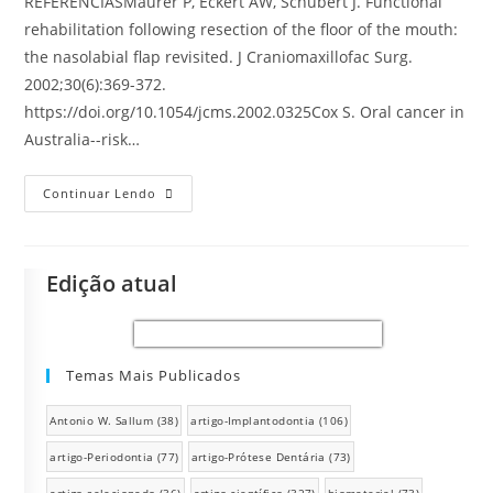
REFERÊNCIASMaurer P, Eckert AW, Schubert J. Functional
rehabilitation following resection of the floor of the mouth:
the nasolabial flap revisited. J Craniomaxillofac Surg.
2002;30(6):369-372.
https://doi.org/10.1054/jcms.2002.0325Cox S. Oral cancer in
Australia--risk…
Continuar Lendo
Edição atual
Temas Mais Publicados
Antonio W. Sallum
(38)
artigo-Implantodontia
(106)
artigo-Periodontia
(77)
artigo-Prótese Dentária
(73)