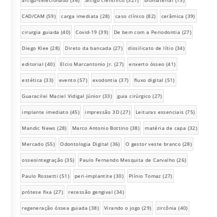
artigo-selecionado
(36)
artigo científico
(327)
biomaterial
(73)
CAD/CAM
(59)
carga imediata
(28)
caso clínico
(82)
cerâmica
(39)
cirurgia guiada
(40)
Covid-19
(39)
De bem com a Periodontia
(27)
Diego Klee
(28)
Direto da bancada
(27)
dissilicato de lítio
(34)
editorial
(40)
Elcio Marcantonio Jr.
(27)
enxerto ósseo
(41)
estética
(33)
evento
(57)
exodontia
(37)
fluxo digital
(51)
Guaracilei Maciel Vidigal Júnior
(33)
guia cirúrgico
(27)
implante imediato
(45)
impressão 3D
(27)
Leituras essenciais
(75)
Mandic News
(28)
Marco Antonio Bottino
(38)
matéria de capa
(32)
Mercado
(55)
Odontologia Digital
(36)
O gestor veste branco
(28)
osseointegração
(35)
Paulo Fernando Mesquita de Carvalho
(26)
Paulo Rossetti
(51)
peri-implantite
(30)
Plínio Tomaz
(27)
prótese fixa
(27)
recessão gengival
(34)
regeneração óssea guiada
(38)
Virando o jogo
(29)
zircônia
(40)