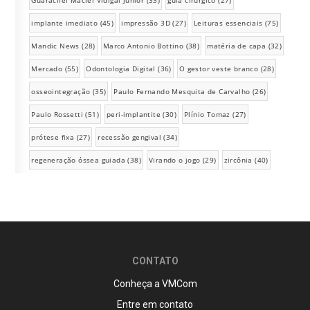
Guaracilei Maciel Vidigal Júnior
(33)
guia cirúrgico
(27)
implante imediato
(45)
impressão 3D
(27)
Leituras essenciais
(75)
Mandic News
(28)
Marco Antonio Bottino
(38)
matéria de capa
(32)
Mercado
(55)
Odontologia Digital
(36)
O gestor veste branco
(28)
osseointegração
(35)
Paulo Fernando Mesquita de Carvalho
(26)
Paulo Rossetti
(51)
peri-implantite
(30)
Plínio Tomaz
(27)
prótese fixa
(27)
recessão gengival
(34)
regeneração óssea guiada
(38)
Virando o jogo
(29)
zircônia
(40)
CONTATO
Conheça a VMCom
Entre em contato