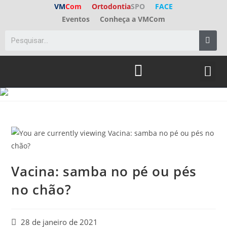
VM
Com
Ortodontia
SPO
FACE
Eventos
Conheça a VMCom
ED. A
FALE C
Vacina: samba no pé ou pés
no chão?
28 de janeiro de 2021