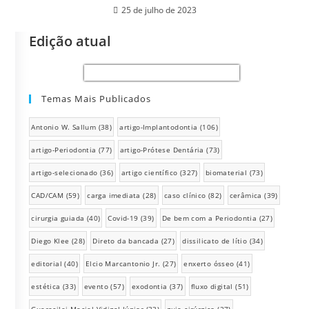
25 de julho de 2023
Edição atual
Temas Mais Publicados
Antonio W. Sallum
(38)
artigo-Implantodontia
(106)
artigo-Periodontia
(77)
artigo-Prótese Dentária
(73)
artigo-selecionado
(36)
artigo científico
(327)
biomaterial
(73)
CAD/CAM
(59)
carga imediata
(28)
caso clínico
(82)
cerâmica
(39)
cirurgia guiada
(40)
Covid-19
(39)
De bem com a Periodontia
(27)
Diego Klee
(28)
Direto da bancada
(27)
dissilicato de lítio
(34)
editorial
(40)
Elcio Marcantonio Jr.
(27)
enxerto ósseo
(41)
estética
(33)
evento
(57)
exodontia
(37)
fluxo digital
(51)