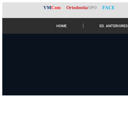
VM
Com
Ortodontia
SPO
FACE
HOME
ED. ANTERIORES