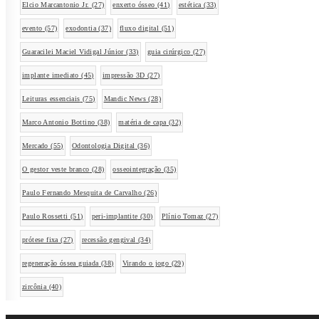
Elcio Marcantonio Jr.
(27)
enxerto ósseo
(41)
estética
(33)
evento
(57)
exodontia
(37)
fluxo digital
(51)
Guaracilei Maciel Vidigal Júnior
(33)
guia cirúrgico
(27)
implante imediato
(45)
impressão 3D
(27)
Leituras essenciais
(75)
Mandic News
(28)
Marco Antonio Bottino
(38)
matéria de capa
(32)
Mercado
(55)
Odontologia Digital
(36)
O gestor veste branco
(28)
osseointegração
(35)
Paulo Fernando Mesquita de Carvalho
(26)
Paulo Rossetti
(51)
peri-implantite
(30)
Plínio Tomaz
(27)
prótese fixa
(27)
recessão gengival
(34)
regeneração óssea guiada
(38)
Virando o jogo
(29)
zircônia
(40)