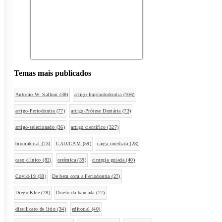
Temas mais publicados
Antonio W. Sallum
(38)
artigo-Implantodontia
(106)
artigo-Periodontia
(77)
artigo-Prótese Dentária
(73)
artigo-selecionado
(36)
artigo científico
(327)
biomaterial
(73)
CAD/CAM
(59)
carga imediata
(28)
caso clínico
(82)
cerâmica
(39)
cirurgia guiada
(40)
Covid-19
(39)
De bem com a Periodontia
(27)
Diego Klee
(28)
Direto da bancada
(27)
dissilicato de lítio
(34)
editorial
(40)