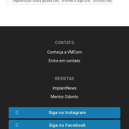
regeneração óssea guiada
(38)
Virando o jogo
(29)
zircônia
(40)
CONTATO
Conheça a VMCom
Entre em contato
REVISTAS
ImplantNews
Mentor Odonto
Siga no Instagram
Siga no Facebook