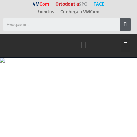
VM
Com
Ortodontia
SPO
FACE
Eventos
Conheça a VMCom
ED. A
FALE C