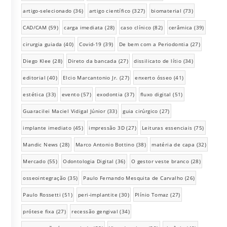
artigo-selecionado
(36)
artigo científico
(327)
biomaterial
(73)
CAD/CAM
(59)
carga imediata
(28)
caso clínico
(82)
cerâmica
(39)
cirurgia guiada
(40)
Covid-19
(39)
De bem com a Periodontia
(27)
Diego Klee
(28)
Direto da bancada
(27)
dissilicato de lítio
(34)
editorial
(40)
Elcio Marcantonio Jr.
(27)
enxerto ósseo
(41)
estética
(33)
evento
(57)
exodontia
(37)
fluxo digital
(51)
Guaracilei Maciel Vidigal Júnior
(33)
guia cirúrgico
(27)
implante imediato
(45)
impressão 3D
(27)
Leituras essenciais
(75)
Mandic News
(28)
Marco Antonio Bottino
(38)
matéria de capa
(32)
Mercado
(55)
Odontologia Digital
(36)
O gestor veste branco
(28)
osseointegração
(35)
Paulo Fernando Mesquita de Carvalho
(26)
Paulo Rossetti
(51)
peri-implantite
(30)
Plínio Tomaz
(27)
prótese fixa
(27)
recessão gengival
(34)