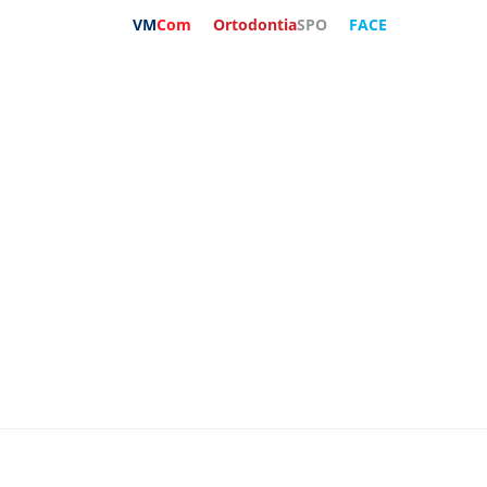
VM
Com
Ortodontia
SPO
FACE