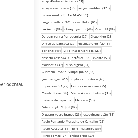
artigo-Prótese Dentária
(73)
artigo-selecionado
(36)
artigo científico
(327)
biomaterial
(73)
CAD/CAM
(59)
carga imediata
(28)
caso clínico
(82)
cerâmica
(39)
cirurgia guiada
(40)
Covid-19
(39)
De bem com a Periodontia
(27)
Diego Klee
(28)
Direto da bancada
(27)
dissilicato de lítio
(34)
editorial
(40)
Elcio Marcantonio Jr.
(27)
enxerto ósseo
(41)
estética
(33)
evento
(57)
exodontia
(37)
fluxo digital
(51)
Guaracilei Maciel Vidigal Júnior
(33)
guia cirúrgico
(27)
implante imediato
(45)
periodontal.
impressão 3D
(27)
Leituras essenciais
(75)
Mandic News
(28)
Marco Antonio Bottino
(38)
matéria de capa
(32)
Mercado
(55)
Odontologia Digital
(36)
O gestor veste branco
(28)
osseointegração
(35)
Paulo Fernando Mesquita de Carvalho
(26)
Paulo Rossetti
(51)
peri-implantite
(30)
Plínio Tomaz
(27)
prótese fixa
(27)