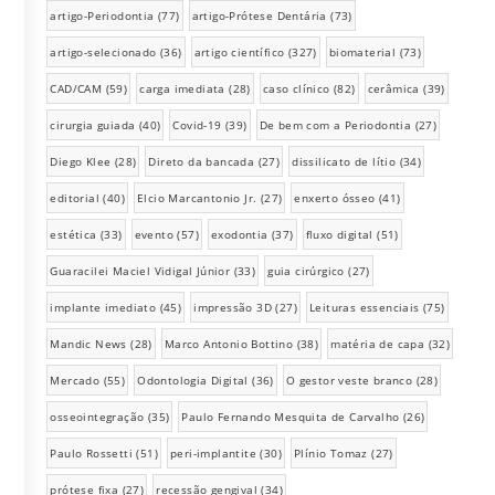
artigo-Periodontia
(77)
artigo-Prótese Dentária
(73)
artigo-selecionado
(36)
artigo científico
(327)
biomaterial
(73)
CAD/CAM
(59)
carga imediata
(28)
caso clínico
(82)
cerâmica
(39)
cirurgia guiada
(40)
Covid-19
(39)
De bem com a Periodontia
(27)
Diego Klee
(28)
Direto da bancada
(27)
dissilicato de lítio
(34)
editorial
(40)
Elcio Marcantonio Jr.
(27)
enxerto ósseo
(41)
estética
(33)
evento
(57)
exodontia
(37)
fluxo digital
(51)
Guaracilei Maciel Vidigal Júnior
(33)
guia cirúrgico
(27)
implante imediato
(45)
impressão 3D
(27)
Leituras essenciais
(75)
Mandic News
(28)
Marco Antonio Bottino
(38)
matéria de capa
(32)
Mercado
(55)
Odontologia Digital
(36)
O gestor veste branco
(28)
osseointegração
(35)
Paulo Fernando Mesquita de Carvalho
(26)
Paulo Rossetti
(51)
peri-implantite
(30)
Plínio Tomaz
(27)
prótese fixa
(27)
recessão gengival
(34)