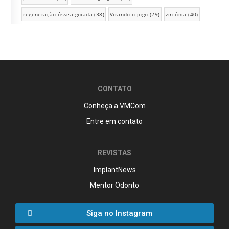
regeneração óssea guiada
(38)
Virando o jogo
(29)
zircônia
(40)
CONTATO
Conheça a VMCom
Entre em contato
REVISTAS
ImplantNews
Mentor Odonto
Siga no Instagram