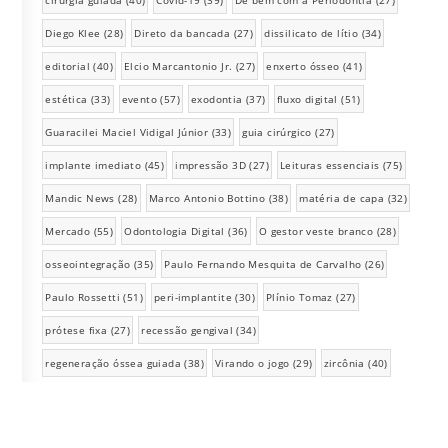
cirurgia guiada
(40)
Covid-19
(39)
De bem com a Periodontia
(27)
Diego Klee
(28)
Direto da bancada
(27)
dissilicato de lítio
(34)
editorial
(40)
Elcio Marcantonio Jr.
(27)
enxerto ósseo
(41)
estética
(33)
evento
(57)
exodontia
(37)
fluxo digital
(51)
Guaracilei Maciel Vidigal Júnior
(33)
guia cirúrgico
(27)
implante imediato
(45)
impressão 3D
(27)
Leituras essenciais
(75)
Mandic News
(28)
Marco Antonio Bottino
(38)
matéria de capa
(32)
Mercado
(55)
Odontologia Digital
(36)
O gestor veste branco
(28)
osseointegração
(35)
Paulo Fernando Mesquita de Carvalho
(26)
Paulo Rossetti
(51)
peri-implantite
(30)
Plínio Tomaz
(27)
prótese fixa
(27)
recessão gengival
(34)
regeneração óssea guiada
(38)
Virando o jogo
(29)
zircônia
(40)