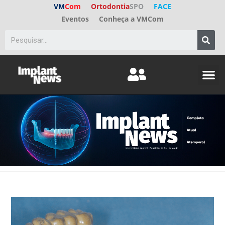
VM
Com
Ortodontia
SPO
FACE
Eventos
Conheça a VMCom