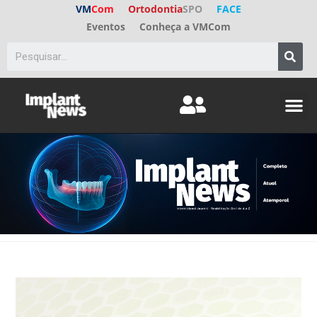
VM
Com
Ortodontia
SPO
FACE
Eventos
Conheça a VMCom