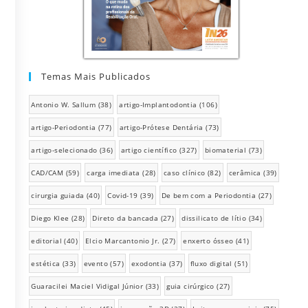
Temas Mais Publicados
Antonio W. Sallum
(38)
artigo-Implantodontia
(106)
artigo-Periodontia
(77)
artigo-Prótese Dentária
(73)
artigo-selecionado
(36)
artigo científico
(327)
biomaterial
(73)
CAD/CAM
(59)
carga imediata
(28)
caso clínico
(82)
cerâmica
(39)
cirurgia guiada
(40)
Covid-19
(39)
De bem com a Periodontia
(27)
Diego Klee
(28)
Direto da bancada
(27)
dissilicato de lítio
(34)
editorial
(40)
Elcio Marcantonio Jr.
(27)
enxerto ósseo
(41)
estética
(33)
evento
(57)
exodontia
(37)
fluxo digital
(51)
Guaracilei Maciel Vidigal Júnior
(33)
guia cirúrgico
(27)