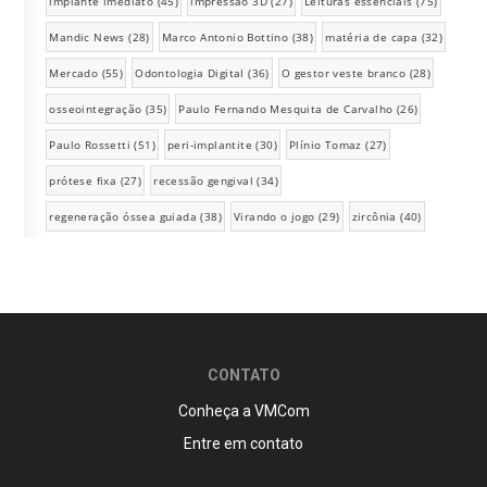
implante imediato
(45)
impressão 3D
(27)
Leituras essenciais
(75)
Mandic News
(28)
Marco Antonio Bottino
(38)
matéria de capa
(32)
Mercado
(55)
Odontologia Digital
(36)
O gestor veste branco
(28)
osseointegração
(35)
Paulo Fernando Mesquita de Carvalho
(26)
Paulo Rossetti
(51)
peri-implantite
(30)
Plínio Tomaz
(27)
prótese fixa
(27)
recessão gengival
(34)
regeneração óssea guiada
(38)
Virando o jogo
(29)
zircônia
(40)
CONTATO
Conheça a VMCom
Entre em contato