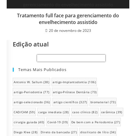
Tratamento full face para gerenciamento do
envelhecimento assistido
20 de novembro de 2023
Edição atual
Temas Mais Publicados
Antonio W. Sallum
(38)
artigo-Implantodontia
(106)
artigo-Periodontia
(77)
artigo-Prótese Dentária
(73)
artigo-selecionado
(36)
artigo científico
(327)
biomaterial
(73)
CAD/CAM
(59)
carga imediata
(28)
caso clínico
(82)
cerâmica
(39)
cirurgia guiada
(40)
Covid-19
(39)
De bem com a Periodontia
(27)
Diego Klee
(28)
Direto da bancada
(27)
dissilicato de lítio
(34)