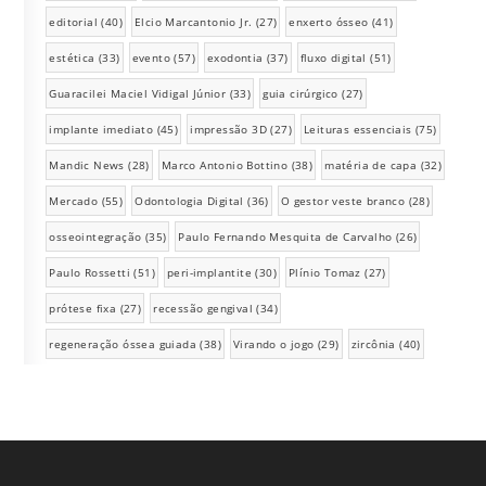
editorial
(40)
Elcio Marcantonio Jr.
(27)
enxerto ósseo
(41)
estética
(33)
evento
(57)
exodontia
(37)
fluxo digital
(51)
Guaracilei Maciel Vidigal Júnior
(33)
guia cirúrgico
(27)
implante imediato
(45)
impressão 3D
(27)
Leituras essenciais
(75)
Mandic News
(28)
Marco Antonio Bottino
(38)
matéria de capa
(32)
Mercado
(55)
Odontologia Digital
(36)
O gestor veste branco
(28)
osseointegração
(35)
Paulo Fernando Mesquita de Carvalho
(26)
Paulo Rossetti
(51)
peri-implantite
(30)
Plínio Tomaz
(27)
prótese fixa
(27)
recessão gengival
(34)
regeneração óssea guiada
(38)
Virando o jogo
(29)
zircônia
(40)