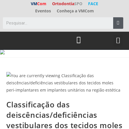
VM
Com
Ortodontia
SPO
FACE
Eventos
Conheça a VMCom
ED. A
FALE C
Classificação das
deiscências/deficiências
vestibulares dos tecidos moles