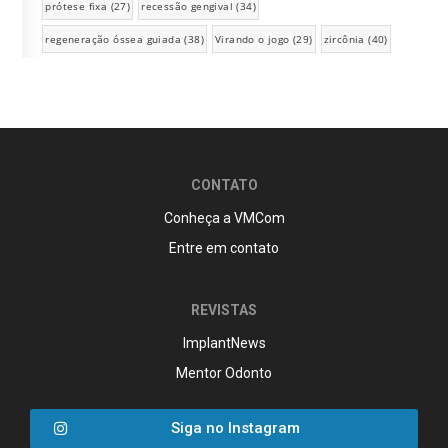
prótese fixa
(27)
recessão gengival
(34)
regeneração óssea guiada
(38)
Virando o jogo
(29)
zircônia
(40)
CONTATO
Conheça a VMCom
Entre em contato
REVISTAS
ImplantNews
Mentor Odonto
Siga no Instagram