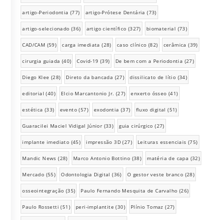
artigo-Periodontia
(77)
artigo-Prótese Dentária
(73)
artigo-selecionado
(36)
artigo científico
(327)
biomaterial
(73)
CAD/CAM
(59)
carga imediata
(28)
caso clínico
(82)
cerâmica
(39)
cirurgia guiada
(40)
Covid-19
(39)
De bem com a Periodontia
(27)
Diego Klee
(28)
Direto da bancada
(27)
dissilicato de lítio
(34)
editorial
(40)
Elcio Marcantonio Jr.
(27)
enxerto ósseo
(41)
estética
(33)
evento
(57)
exodontia
(37)
fluxo digital
(51)
Guaracilei Maciel Vidigal Júnior
(33)
guia cirúrgico
(27)
implante imediato
(45)
impressão 3D
(27)
Leituras essenciais
(75)
Mandic News
(28)
Marco Antonio Bottino
(38)
matéria de capa
(32)
Mercado
(55)
Odontologia Digital
(36)
O gestor veste branco
(28)
osseointegração
(35)
Paulo Fernando Mesquita de Carvalho
(26)
Paulo Rossetti
(51)
peri-implantite
(30)
Plínio Tomaz
(27)