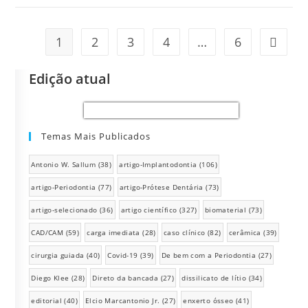
1
2
3
4
…
6
Edição atual
Temas Mais Publicados
Antonio W. Sallum
(38)
artigo-Implantodontia
(106)
artigo-Periodontia
(77)
artigo-Prótese Dentária
(73)
artigo-selecionado
(36)
artigo científico
(327)
biomaterial
(73)
CAD/CAM
(59)
carga imediata
(28)
caso clínico
(82)
cerâmica
(39)
cirurgia guiada
(40)
Covid-19
(39)
De bem com a Periodontia
(27)
Diego Klee
(28)
Direto da bancada
(27)
dissilicato de lítio
(34)
editorial
(40)
Elcio Marcantonio Jr.
(27)
enxerto ósseo
(41)