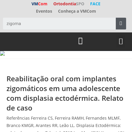
VM
Com
Ortodontia
SPO
FACE
Eventos
Conheça a VMCom
ED. A
FALE C
Reabilitação oral com implantes
zigomáticos em uma adolescente
com displasia ectodérmica. Relato
de caso
Referências Ferreira CS, Ferreira RAMH, Fernandes MLMF,
Branco KMGR, Arantes RR, Leão LL. Displasia Ectodérmica: