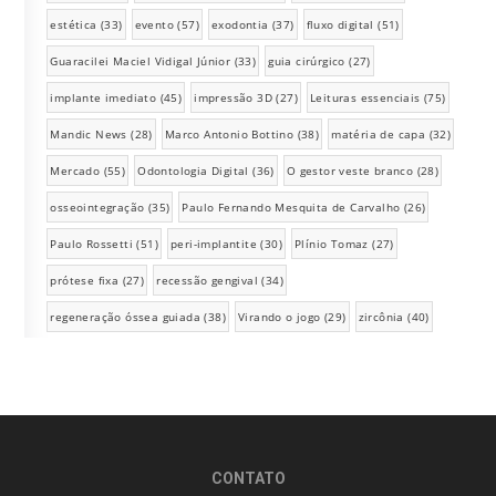
estética
(33)
evento
(57)
exodontia
(37)
fluxo digital
(51)
Guaracilei Maciel Vidigal Júnior
(33)
guia cirúrgico
(27)
implante imediato
(45)
impressão 3D
(27)
Leituras essenciais
(75)
Mandic News
(28)
Marco Antonio Bottino
(38)
matéria de capa
(32)
Mercado
(55)
Odontologia Digital
(36)
O gestor veste branco
(28)
osseointegração
(35)
Paulo Fernando Mesquita de Carvalho
(26)
Paulo Rossetti
(51)
peri-implantite
(30)
Plínio Tomaz
(27)
prótese fixa
(27)
recessão gengival
(34)
regeneração óssea guiada
(38)
Virando o jogo
(29)
zircônia
(40)
CONTATO