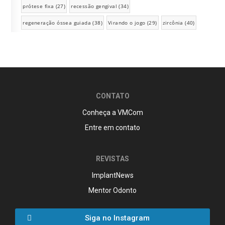
prótese fixa
(27)
recessão gengival
(34)
regeneração óssea guiada
(38)
Virando o jogo
(29)
zircônia
(40)
CONTATO
Conheça a VMCom
Entre em contato
REVISTAS
ImplantNews
Mentor Odonto
Siga no Instagram