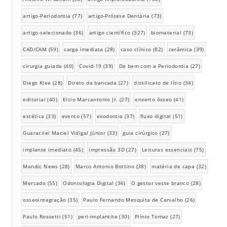
artigo-Periodontia
(77)
artigo-Prótese Dentária
(73)
artigo-selecionado
(36)
artigo científico
(327)
biomaterial
(73)
CAD/CAM
(59)
carga imediata
(28)
caso clínico
(82)
cerâmica
(39)
cirurgia guiada
(40)
Covid-19
(39)
De bem com a Periodontia
(27)
Diego Klee
(28)
Direto da bancada
(27)
dissilicato de lítio
(34)
editorial
(40)
Elcio Marcantonio Jr.
(27)
enxerto ósseo
(41)
estética
(33)
evento
(57)
exodontia
(37)
fluxo digital
(51)
Guaracilei Maciel Vidigal Júnior
(33)
guia cirúrgico
(27)
implante imediato
(45)
impressão 3D
(27)
Leituras essenciais
(75)
Mandic News
(28)
Marco Antonio Bottino
(38)
matéria de capa
(32)
Mercado
(55)
Odontologia Digital
(36)
O gestor veste branco
(28)
osseointegração
(35)
Paulo Fernando Mesquita de Carvalho
(26)
Paulo Rossetti
(51)
peri-implantite
(30)
Plínio Tomaz
(27)