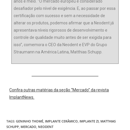
anos e meio. “O mercado europeu é considerado
desafiador pelo nível de exigência. E, ao passar por essa
certificação com sucesso e sem a necessidade de
alterar os produtos, podemos afirmar que a Neodent já
apresentava níveis rigorosos de desenvolvimento e
controle de qualidade muito antes de ser exigida para
isso”, comemora o CEO da Neodent e EVP do Grupo
Straumann na América Latina, Matthias Schupp.
Confira outras matérias da seção “Mercado” da revista
ImplantNews.
TAGS:
GENINHO THOMÉ
,
IMPLANTE CERÂMICO
,
IMPLANTE ZI
,
MATTHIAS
SCHUPP
,
MERCADO
,
NEODENT