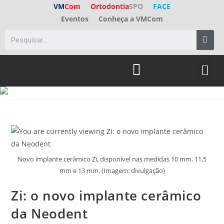
VM
Com
Ortodontia
SPO
FACE
Eventos
Conheça a VMCom
ED. A
FALE C
Novo implante cerâmico Zi, disponível nas medidas 10 mm, 11,5
mm e 13 mm. (Imagem: divulgação)
Zi: o novo implante cerâmico
da Neodent