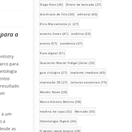
Diego Klee
(28)
Direto da bancada
(27)
dissilicato de lítio
(34)
editorial
(40)
Elcio Marcantonio Jr.
(27)
 para a
enxerto ósseo
(41)
estética
(33)
evento
(57)
exodontia
(37)
fluxo digital
(51)
ntistry
Guaracilei Maciel Vidigal Júnior
(33)
arco para
ontologia
guia cirúrgico
(27)
implante imediato
(45)
entos
impressão 3D
(27)
Leituras essenciais
(75)
 resultado
Mandic News
(28)
 um
Marco Antonio Bottino
(38)
matéria de capa
(32)
Mercado
(55)
a a um
o a
Odontologia Digital
(36)
desde as
O gestor veste branco
(28)