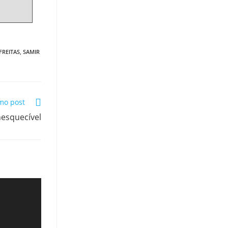
FREITAS
,
SAMIR
mo post
nesquecível