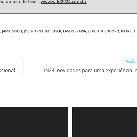
ão do uso do laser:
www.wfld2024.com.br
O
,
JAMIL SHIBLI
,
JOSEP ARNABAT
,
LASER
,
LASERTERAPIA
,
LETÍCIA THEODORO
,
PATRICIA 
Próxi
ssional
IN24: novidades para uma experiência i