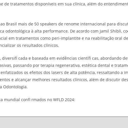
ue de tratamentos disponíveis em sua clínica, além do entendimen
 ao Brasil mais de 50 speakers de renome internacional para discut
tica odontológica à alta performance. De acordo com Jamil Shibli, 
encial em tratamentos como peri-implantite e na reabilitação oral d
alizar os resultados clínicos.
diversifi cada e baseada em evidências científi cas, abordando d
sivas, passando por terapia regenerativa, estética dental e trata
nfatizados os efeitos dos lasers de alta potência, ressaltando a i
ntos e alcançar melhores resultados clínicos, além de discutir de
na Odontologia.
pia mundial confi rmados no WFLD 2024: