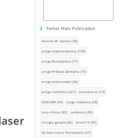
Temas Mais Publicados
Antonio W. Sallum
(38)
artigo-Implantodontia
(106)
artigo-Periodontia
(77)
artigo-Prótese Dentária
(73)
artigo-selecionado
(36)
artigo científico
(327)
biomaterial
(73)
CAD/CAM
(59)
carga imediata
(28)
caso clínico
(82)
cerâmica
(39)
laser
cirurgia guiada
(40)
Covid-19
(39)
De bem com a Periodontia
(27)