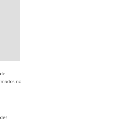
 de
 rmados no
ades