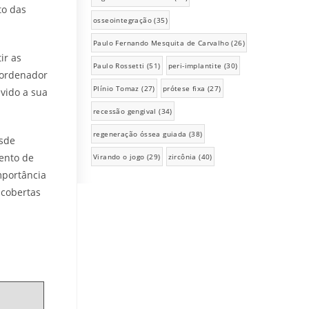
to das
osseointegração
(35)
Paulo Fernando Mesquita de Carvalho
(26)
ir as
Paulo Rossetti
(51)
peri-implantite
(30)
coordenador
Plínio Tomaz
(27)
prótese fixa
(27)
evido a sua
recessão gengival
(34)
regeneração óssea guiada
(38)
esde
mento de
Virando o jogo
(29)
zircônia
(40)
mportância
scobertas