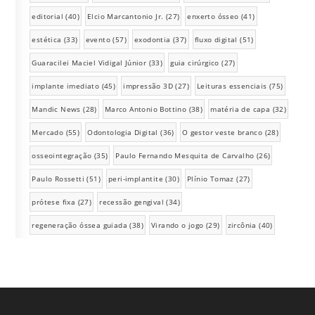
editorial
(40)
Elcio Marcantonio Jr.
(27)
enxerto ósseo
(41)
estética
(33)
evento
(57)
exodontia
(37)
fluxo digital
(51)
Guaracilei Maciel Vidigal Júnior
(33)
guia cirúrgico
(27)
implante imediato
(45)
impressão 3D
(27)
Leituras essenciais
(75)
Mandic News
(28)
Marco Antonio Bottino
(38)
matéria de capa
(32)
Mercado
(55)
Odontologia Digital
(36)
O gestor veste branco
(28)
osseointegração
(35)
Paulo Fernando Mesquita de Carvalho
(26)
Paulo Rossetti
(51)
peri-implantite
(30)
Plínio Tomaz
(27)
prótese fixa
(27)
recessão gengival
(34)
regeneração óssea guiada
(38)
Virando o jogo
(29)
zircônia
(40)