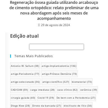
Regeneração óssea guiada utilizando arcabouço
de cimento ortopédico: relato preliminar de uma
nova abordagem após seis meses de
acompanhamento
29 de agosto de 2024
Edição atual
Temas Mais Publicados
Antonio W. Sallum
(38)
artigo-Implantodontia
(106)
artigo-Periodontia
(77)
artigo-Prótese Dentária
(73)
artigo-selecionado
(36)
artigo científico
(327)
biomaterial
(73)
CAD/CAM
(59)
carga imediata
(28)
caso clínico
(82)
cerâmica
(39)
cirurgia guiada
(40)
Covid-19
(39)
De bem com a Periodontia
(27)
Diego Klee
(28)
Direto da bancada
(27)
dissilicato de lítio
(34)