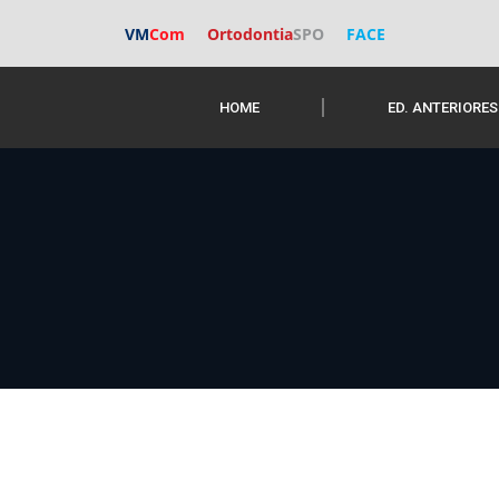
VM
Com
Ortodontia
SPO
FACE
HOME
ED. ANTERIORES