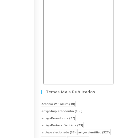
Temas Mais Publicados
Antonio W. Sallum
(38)
artigo-Implantodontia
(106)
artigo-Periodontia
(77)
artigo-Prótese Dentária
(73)
artigo-selecionado
(36)
artigo científico
(327)