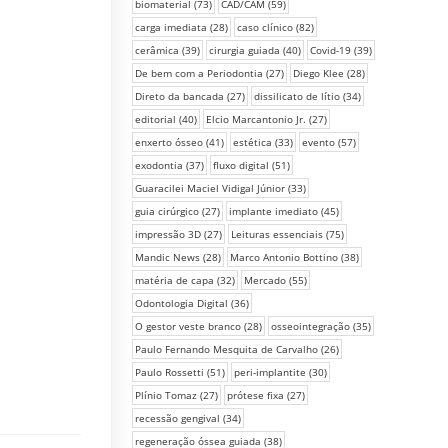
biomaterial
(73)
CAD/CAM
(59)
carga imediata
(28)
caso clínico
(82)
cerâmica
(39)
cirurgia guiada
(40)
Covid-19
(39)
De bem com a Periodontia
(27)
Diego Klee
(28)
Direto da bancada
(27)
dissilicato de lítio
(34)
editorial
(40)
Elcio Marcantonio Jr.
(27)
enxerto ósseo
(41)
estética
(33)
evento
(57)
exodontia
(37)
fluxo digital
(51)
Guaracilei Maciel Vidigal Júnior
(33)
guia cirúrgico
(27)
implante imediato
(45)
impressão 3D
(27)
Leituras essenciais
(75)
Mandic News
(28)
Marco Antonio Bottino
(38)
matéria de capa
(32)
Mercado
(55)
Odontologia Digital
(36)
O gestor veste branco
(28)
osseointegração
(35)
Paulo Fernando Mesquita de Carvalho
(26)
Paulo Rossetti
(51)
peri-implantite
(30)
Plínio Tomaz
(27)
prótese fixa
(27)
recessão gengival
(34)
regeneração óssea guiada
(38)