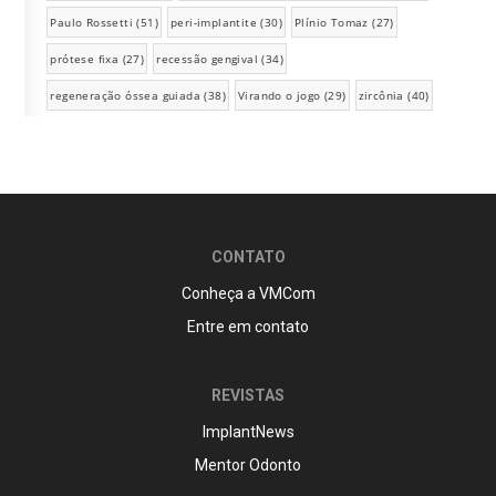
Paulo Rossetti
(51)
peri-implantite
(30)
Plínio Tomaz
(27)
prótese fixa
(27)
recessão gengival
(34)
regeneração óssea guiada
(38)
Virando o jogo
(29)
zircônia
(40)
CONTATO
Conheça a VMCom
Entre em contato
REVISTAS
ImplantNews
Mentor Odonto