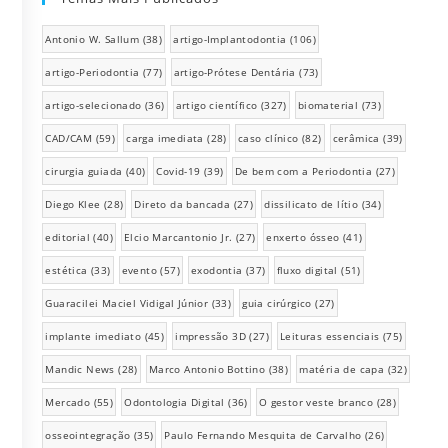
Antonio W. Sallum
(38)
artigo-Implantodontia
(106)
artigo-Periodontia
(77)
artigo-Prótese Dentária
(73)
artigo-selecionado
(36)
artigo científico
(327)
biomaterial
(73)
CAD/CAM
(59)
carga imediata
(28)
caso clínico
(82)
cerâmica
(39)
cirurgia guiada
(40)
Covid-19
(39)
De bem com a Periodontia
(27)
Diego Klee
(28)
Direto da bancada
(27)
dissilicato de lítio
(34)
editorial
(40)
Elcio Marcantonio Jr.
(27)
enxerto ósseo
(41)
estética
(33)
evento
(57)
exodontia
(37)
fluxo digital
(51)
Guaracilei Maciel Vidigal Júnior
(33)
guia cirúrgico
(27)
implante imediato
(45)
impressão 3D
(27)
Leituras essenciais
(75)
Mandic News
(28)
Marco Antonio Bottino
(38)
matéria de capa
(32)
Mercado
(55)
Odontologia Digital
(36)
O gestor veste branco
(28)
osseointegração
(35)
Paulo Fernando Mesquita de Carvalho
(26)