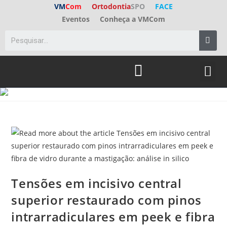
VM
Com
Ortodontia
SPO
FACE
Eventos
Conheça a VMCom
ED. A
FALE C
Tensões em incisivo central
superior restaurado com pinos
intrarradiculares em peek e fibra