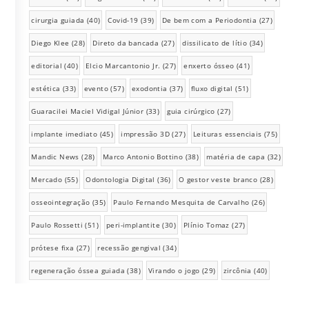
cirurgia guiada
(40)
Covid-19
(39)
De bem com a Periodontia
(27)
Diego Klee
(28)
Direto da bancada
(27)
dissilicato de lítio
(34)
editorial
(40)
Elcio Marcantonio Jr.
(27)
enxerto ósseo
(41)
estética
(33)
evento
(57)
exodontia
(37)
fluxo digital
(51)
Guaracilei Maciel Vidigal Júnior
(33)
guia cirúrgico
(27)
implante imediato
(45)
impressão 3D
(27)
Leituras essenciais
(75)
Mandic News
(28)
Marco Antonio Bottino
(38)
matéria de capa
(32)
Mercado
(55)
Odontologia Digital
(36)
O gestor veste branco
(28)
osseointegração
(35)
Paulo Fernando Mesquita de Carvalho
(26)
Paulo Rossetti
(51)
peri-implantite
(30)
Plínio Tomaz
(27)
prótese fixa
(27)
recessão gengival
(34)
regeneração óssea guiada
(38)
Virando o jogo
(29)
zircônia
(40)