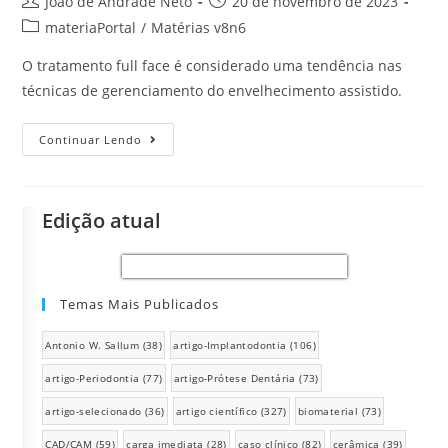
João de Andrade Neto
20 de novembro de 2023
materiaPortal
/
Matérias v8n6
O tratamento full face é considerado uma tendência nas
técnicas de gerenciamento do envelhecimento assistido.
Continuar Lendo
Edição atual
Temas Mais Publicados
Antonio W. Sallum
(38)
artigo-Implantodontia
(106)
artigo-Periodontia
(77)
artigo-Prótese Dentária
(73)
artigo-selecionado
(36)
artigo científico
(327)
biomaterial
(73)
CAD/CAM
(59)
carga imediata
(28)
caso clínico
(82)
cerâmica
(39)