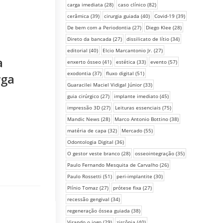
carga imediata
(28)
caso clínico
(82)
cerâmica
(39)
cirurgia guiada
(40)
Covid-19
(39)
De bem com a Periodontia
(27)
Diego Klee
(28)
Direto da bancada
(27)
dissilicato de lítio
(34)
editorial
(40)
Elcio Marcantonio Jr.
(27)
a
enxerto ósseo
(41)
estética
(33)
evento
(57)
exodontia
(37)
fluxo digital
(51)
rga
Guaracilei Maciel Vidigal Júnior
(33)
guia cirúrgico
(27)
implante imediato
(45)
impressão 3D
(27)
Leituras essenciais
(75)
Mandic News
(28)
Marco Antonio Bottino
(38)
matéria de capa
(32)
Mercado
(55)
Odontologia Digital
(36)
O gestor veste branco
(28)
osseointegração
(35)
Paulo Fernando Mesquita de Carvalho
(26)
Paulo Rossetti
(51)
peri-implantite
(30)
Plínio Tomaz
(27)
prótese fixa
(27)
recessão gengival
(34)
regeneração óssea guiada
(38)
Virando o jogo
(29)
zircônia
(40)