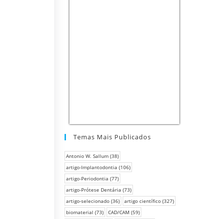
Temas Mais Publicados
Antonio W. Sallum
(38)
artigo-Implantodontia
(106)
artigo-Periodontia
(77)
artigo-Prótese Dentária
(73)
artigo-selecionado
(36)
artigo científico
(327)
biomaterial
(73)
CAD/CAM
(59)