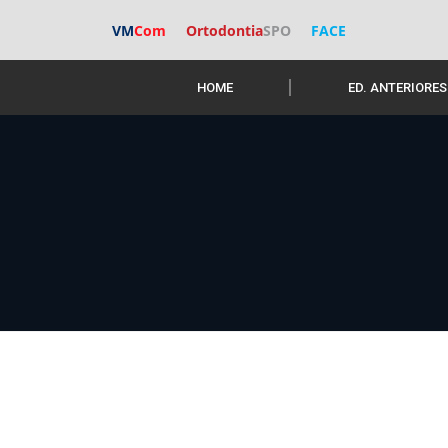
VM
Com
Ortodontia
SPO
FACE
HOME
ED. ANTERIORES