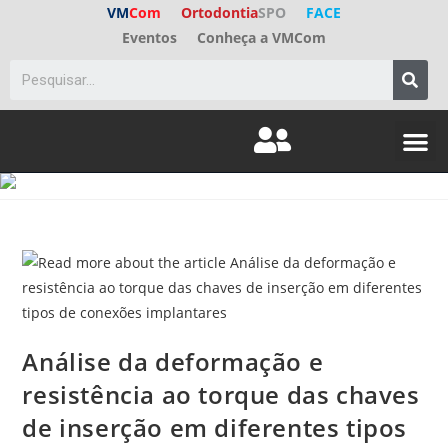
VM
Com
Ortodontia
SPO
FACE
Eventos
Conheça a VMCom
ED. A
FALE C
Análise da deformação e
resistência ao torque das chaves
de inserção em diferentes tipos