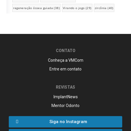
regeneração óssea guiada
(38)
Virando o jogo
(29)
zircônia
(40)
CONTATO
Conheça a VMCom
Entre em contato
REVISTAS
ImplantNews
Mentor Odonto
Siga no Instagram