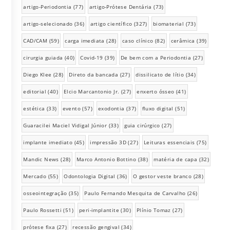
artigo-Periodontia
(77)
artigo-Prótese Dentária
(73)
artigo-selecionado
(36)
artigo científico
(327)
biomaterial
(73)
CAD/CAM
(59)
carga imediata
(28)
caso clínico
(82)
cerâmica
(39)
cirurgia guiada
(40)
Covid-19
(39)
De bem com a Periodontia
(27)
Diego Klee
(28)
Direto da bancada
(27)
dissilicato de lítio
(34)
editorial
(40)
Elcio Marcantonio Jr.
(27)
enxerto ósseo
(41)
estética
(33)
evento
(57)
exodontia
(37)
fluxo digital
(51)
Guaracilei Maciel Vidigal Júnior
(33)
guia cirúrgico
(27)
implante imediato
(45)
impressão 3D
(27)
Leituras essenciais
(75)
Mandic News
(28)
Marco Antonio Bottino
(38)
matéria de capa
(32)
Mercado
(55)
Odontologia Digital
(36)
O gestor veste branco
(28)
osseointegração
(35)
Paulo Fernando Mesquita de Carvalho
(26)
Paulo Rossetti
(51)
peri-implantite
(30)
Plínio Tomaz
(27)
prótese fixa
(27)
recessão gengival
(34)