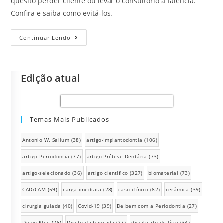
quesito perder cliente ou levar o consultório à falência.
Confira e saiba como evitá-los.
Continuar Lendo
Edição atual
Temas Mais Publicados
Antonio W. Sallum
(38)
artigo-Implantodontia
(106)
artigo-Periodontia
(77)
artigo-Prótese Dentária
(73)
artigo-selecionado
(36)
artigo científico
(327)
biomaterial
(73)
CAD/CAM
(59)
carga imediata
(28)
caso clínico
(82)
cerâmica
(39)
cirurgia guiada
(40)
Covid-19
(39)
De bem com a Periodontia
(27)
Diego Klee
(28)
Direto da bancada
(27)
dissilicato de lítio
(34)