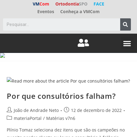
VM
Com
Ortodontia
SPO
FACE
Eventos
Conheça a VMCom
ED. A
FALE C
Por que consultórios falham?
João de Andrade Neto
12 de dezembro de 2022
materiaPortal
/
Matérias v7n6
Plínio Tomaz seleciona dez itens que são os campeões no