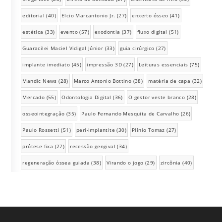
editorial
(40)
Elcio Marcantonio Jr.
(27)
enxerto ósseo
(41)
estética
(33)
evento
(57)
exodontia
(37)
fluxo digital
(51)
Guaracilei Maciel Vidigal Júnior
(33)
guia cirúrgico
(27)
implante imediato
(45)
impressão 3D
(27)
Leituras essenciais
(75)
Mandic News
(28)
Marco Antonio Bottino
(38)
matéria de capa
(32)
Mercado
(55)
Odontologia Digital
(36)
O gestor veste branco
(28)
osseointegração
(35)
Paulo Fernando Mesquita de Carvalho
(26)
Paulo Rossetti
(51)
peri-implantite
(30)
Plínio Tomaz
(27)
prótese fixa
(27)
recessão gengival
(34)
regeneração óssea guiada
(38)
Virando o jogo
(29)
zircônia
(40)