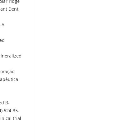
olar ridge
lant Dent
. A
zed
mineralized
boração
rapêutica
ed β-
4):524-35.
nical trial