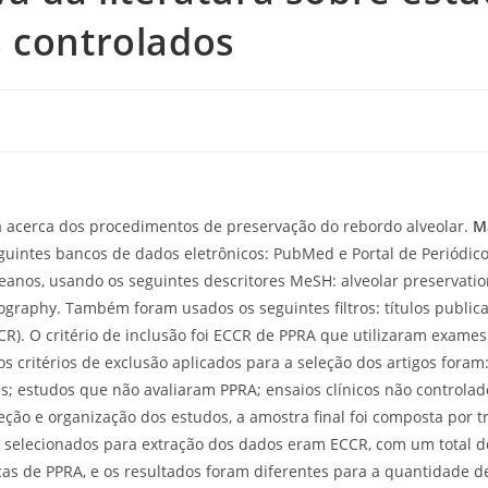
s controlados
ura acerca dos procedimentos de preservação do rebordo alveolar.
Ma
guintes bancos de dados eletrônicos: PubMed e Portal de Periódic
eanos, usando os seguintes descritores MeSH: alveolar preservati
ography. Também foram usados os seguintes filtros: títulos public
R). O critério de inclusão foi ECCR de PPRA que utilizaram exames
s critérios de exclusão aplicados para a seleção dos artigos foram:
vas; estudos que não avaliaram PPRA; ensaios clínicos não controlad
ção e organização dos estudos, a amostra final foi composta por tr
os selecionados para extração dos dados eram ECCR, com um total d
icas de PPRA, e os resultados foram diferentes para a quantidade d