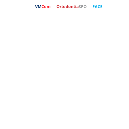
VM
Com
Ortodontia
SPO
FACE