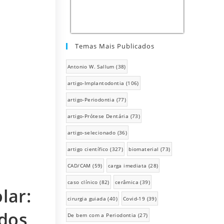
Temas Mais Publicados
Antonio W. Sallum
(38)
artigo-Implantodontia
(106)
artigo-Periodontia
(77)
artigo-Prótese Dentária
(73)
artigo-selecionado
(36)
artigo científico
(327)
biomaterial
(73)
CAD/CAM
(59)
carga imediata
(28)
caso clínico
(82)
cerâmica
(39)
lar:
cirurgia guiada
(40)
Covid-19
(39)
udos
De bem com a Periodontia
(27)