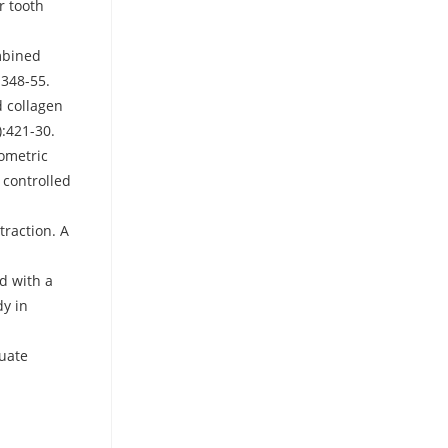
r tooth
ombined
:348-55.
d collagen
):421-30.
ometric
 controlled
traction. A
d with a
dy in
luate