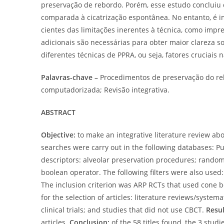
preservação de rebordo. Porém, esse estudo concluiu
comparada à cicatrização espontânea. No entanto, é i
cientes das limitações inerentes à técnica, como impr
adicionais são necessárias para obter maior clareza so
diferentes técnicas de PPRA, ou seja, fatores cruciais 
Palavras-chave –
Procedimentos de preservação do reb
computadorizada; Revisão integrativa.
ABSTRACT
Objective:
to make an integrative literature review ab
searches were carry out in the following databases:
descriptors: alveolar preservation procedures; randomi
boolean operator. The following filters were also used:
The inclusion criterion was ARP RCTs that used cone 
for the selection of articles: literature reviews/system
clinical trials; and studies that did not use CBCT.
Resul
articles.
Conclusion:
of the 58 titles found, the 3 studi