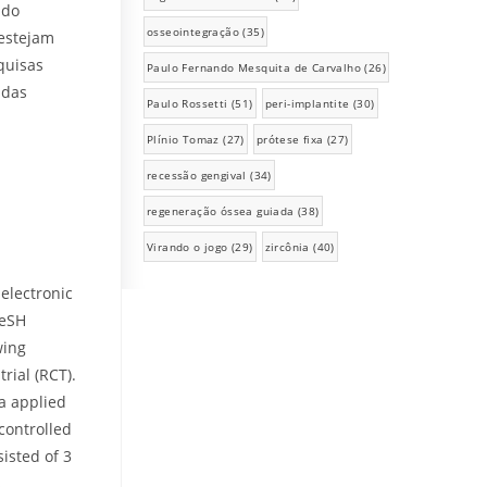
ndo
osseointegração
(35)
 estejam
quisas
Paulo Fernando Mesquita de Carvalho
(26)
 das
Paulo Rossetti
(51)
peri-implantite
(30)
Plínio Tomaz
(27)
prótese fixa
(27)
recessão gengival
(34)
regeneração óssea guiada
(38)
Virando o jogo
(29)
zircônia
(40)
electronic
MeSH
wing
rial (RCT).
a applied
ncontrolled
isted of 3
s