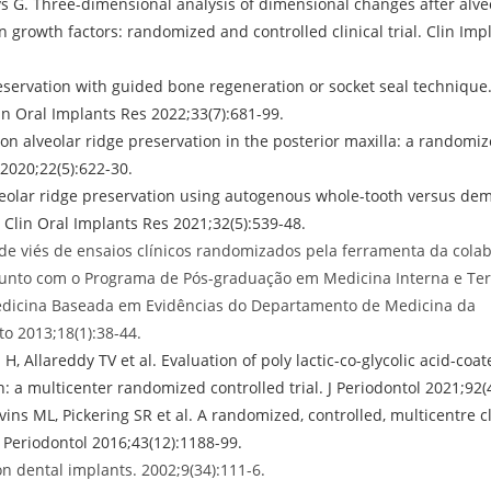
s G. Three-dimensional analysis of dimensional changes after alve
n growth factors: randomized and controlled clinical trial. Clin Imp
servation with guided bone regeneration or socket seal technique
lin Oral Implants Res 2022;33(7):681-99.
 on alveolar ridge preservation in the posterior maxilla: a randomi
 2020;22(5):622-30.
Alveolar ridge preservation using autogenous whole-tooth versus de
. Clin Oral Implants Res 2021;32(5):539-48.
o de viés de ensaios clínicos randomizados pela ferramenta da cola
junto com o Programa de Pós-graduação em Medicina Interna e Te
Medicina Baseada em Evidências do Departamento de Medicina da
o 2013;18(1):38-44.
H, Allareddy TV et al. Evaluation of poly lactic-co-glycolic acid-coat
: a multicenter randomized controlled trial. J Periodontol 2021;92(
ins ML, Pickering SR et al. A randomized, controlled, multicentre cli
n Periodontol 2016;43(12):1188-99.
n dental implants. 2002;9(34):111-6.