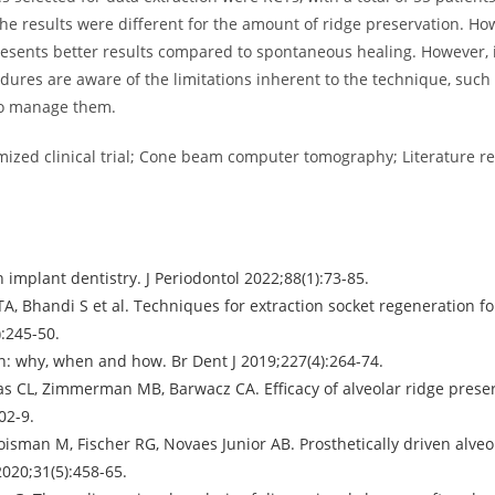
e results were different for the amount of ridge preservation. How
esents better results compared to spontaneous healing. However, i
ures are aware of the limitations inherent to the technique, such
 to manage them.
ized clinical trial; Cone beam computer tomography; Literature re
 implant dentistry. J Periodontol 2022;88(1):73-85.
A, Bhandi S et al. Techniques for extraction socket regeneration fo
:245-50.
tion: why, when and how. Br Dent J 2019;227(4):264-74.
as CL, Zimmerman MB, Barwacz CA. Efficacy of alveolar ridge preser
02-9.
oisman M, Fischer RG, Novaes Junior AB. Prosthetically driven alveo
2020;31(5):458-65.