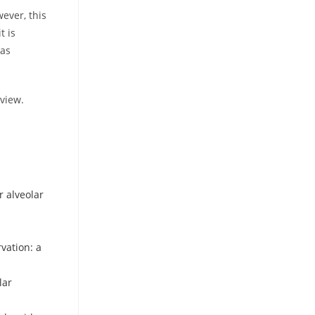
ever, this
t is
 as
view.
r alveolar
vation: a
lar