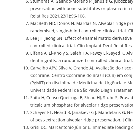
Stumbras A, Galindo-Moreno P, Januzis G, Juodzbaly
preservation with bone substitutes or plasma rich i
Relat Res 2021;23(1):96-106.
MacBeth ND, Donos N, Mardas N. Alveolar ridge pre
randomised, single-blind controlled clinical trial. C
Lee JH, Jeong SN. Effect of enamel matrix derivative
controlled clinical trial. Clin Implant Dent Relat Res
Elfana A, El-Kholy S, Saleh HA, Fawzy El-Sayed K. 
dentin grafts: a randomized controlled clinical trial
Carvalho APV, Silva V, Grande AJ. Avaliação do risc
Cochrane. Centro Cochrane do Brasil (CCB) em con
(PgMIT) da disciplina de Medicina de Urgência e 
Universidade Federal de São Paulo Diagn Tratament
Saito H, Couso-Queiruga E, Shiau HJ, Stuhr S, Prasad 
tricalcium phosphate for alveolar ridge preservation
Scheyer ET, Heard R, Janakievski J, Mandelaris G, Nev
of post-extraction alveolar ridge preservation. J Cli
Grisi DC, Marcantonio Júnior E. Immediate loading o