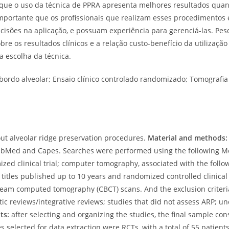
 que o uso da técnica de PPRA apresenta melhores resultados qua
mportante que os profissionais que realizam esses procedimentos
ecisões na aplicação, e possuam experiência para gerenciá-las. Pes
bre os resultados clínicos e a relação custo-benefício da utilização
na escolha da técnica.
ordo alveolar; Ensaio clínico controlado randomizado; Tomografia
out alveolar ridge preservation procedures.
Material and methods:
 PubMed and Capes. Searches were performed using the following 
zed clinical trial; computer tomography, associated with the follo
 titles published up to 10 years and randomized controlled clinical t
beam computed tomography (CBCT) scans. And the exclusion criteri
atic reviews/integrative reviews; studies that did not assess ARP; u
ts:
after selecting and organizing the studies, the final sample cons
es selected for data extraction were RCTs, with a total of 55 patient