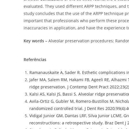
evaluated. They used different ARPP techniques, and th
study concludes that the use of the ARPP technique pr
important that professionals who perform these proced
inaccuracies in application, and have the experience
Key words –
Alveolar preservation procedures; Random
Referências
Ramanauskaite A, Sader R. Esthetic complications in
Jafer MA, Salem RM, Hakami FB, Ageeli RE, Alhazmi T
ridge preservation. J Contemp Dent Pract 2022;23(2)
Kalsi AS, Kalsi JS, Bassi S. Alveolar ridge preserva
Avila-Ortiz G, Gubler M, Romero-Bustillos M, Nichol
randomized controlled trial. J Dent Res 2020;99(4):4
Vidigal Junior GM, Dantas LRF, Silva Junior LCME, Gr
reconstructions: a retrospective study. Braz Dent J 