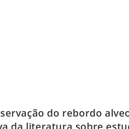
servação do rebordo alveo
va da literatura sobre est