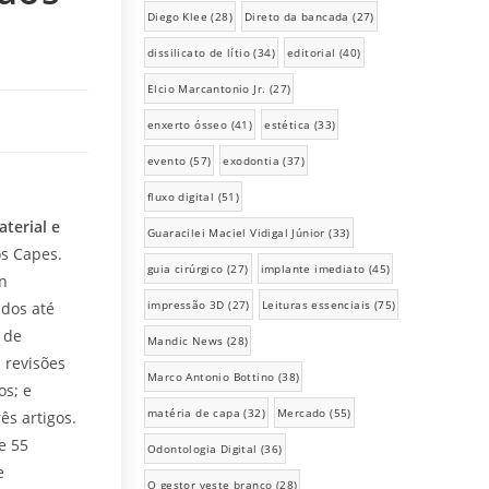
Diego Klee
(28)
Direto da bancada
(27)
dissilicato de lítio
(34)
editorial
(40)
Elcio Marcantonio Jr.
(27)
enxerto ósseo
(41)
estética
(33)
evento
(57)
exodontia
(37)
fluxo digital
(51)
terial e
Guaracilei Maciel Vidigal Júnior
(33)
os Capes.
guia cirúrgico
(27)
implante imediato
(45)
on
impressão 3D
(27)
Leituras essenciais
(75)
ados até
 de
Mandic News
(28)
 revisões
Marco Antonio Bottino
(38)
os; e
matéria de capa
(32)
Mercado
(55)
ês artigos.
e 55
Odontologia Digital
(36)
e
O gestor veste branco
(28)