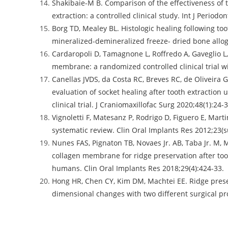
Shakibaie-M B. Comparison of the effectiveness of t
extraction: a controlled clinical study. Int J Period
Borg TD, Mealey BL. Histologic healing following t
mineralized-demineralized freeze- dried bone allogra
Cardaropoli D, Tamagnone L, Roffredo A, Gaveglio L
membrane: a randomized controlled clinical trial wit
Canellas JVDS, da Costa RC, Breves RC, de Oliveira
evaluation of socket healing after tooth extraction u
clinical trial. J Craniomaxillofac Surg 2020;48(1):24-3
Vignoletti F, Matesanz P, Rodrigo D, Figuero E, Marti
systematic review. Clin Oral Implants Res 2012;23(s
Nunes FAS, Pignaton TB, Novaes Jr. AB, Taba Jr. M, 
collagen membrane for ridge preservation after too
humans. Clin Oral Implants Res 2018;29(4):424-33.
Hong HR, Chen CY, Kim DM, Machtei EE. Ridge preser
dimensional changes with two different surgical pro