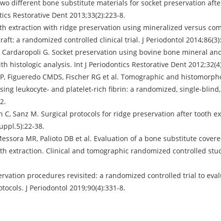
wo different bone substitute materials for socket preservation afte
ontics Restorative Dent 2013;33(2):223-8
.
ooth extraction with ridge preservation using mineralized versus c
ft: a randomized controlled clinical trial. J Periodontol 2014;86(3)
, Cardaropoli G. Socket preservation using bovine bone mineral an
h histologic analysis. Int J Periodontics Restorative Dent 2012;32(4
 GP, Figueredo CMDS, Fischer RG et al. Tomographic and histomorph
sing leukocyte- and platelet-rich fibrin: a randomized, single-blind,
2.
n C, Sanz M. Surgical protocols for ridge preservation after tooth ex
uppl.5):22-38.
Messora MR, Palioto DB et al. Evaluation of a bone substitute covere
th extraction. Clinical and tomographic randomized controlled stu
vation procedures revisited: a randomized controlled trial to eva
tocols. J Periodontol 2019;90(4):331-8.