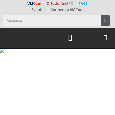
VM
Com
Ortodontia
SPO
FACE
Eventos
Conheça a VMCom