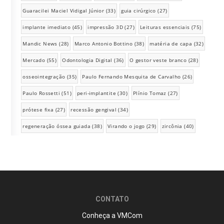
Guaracilei Maciel Vidigal Júnior
(33)
guia cirúrgico
(27)
implante imediato
(45)
impressão 3D
(27)
Leituras essenciais
(75)
Mandic News
(28)
Marco Antonio Bottino
(38)
matéria de capa
(32)
Mercado
(55)
Odontologia Digital
(36)
O gestor veste branco
(28)
osseointegração
(35)
Paulo Fernando Mesquita de Carvalho
(26)
Paulo Rossetti
(51)
peri-implantite
(30)
Plínio Tomaz
(27)
prótese fixa
(27)
recessão gengival
(34)
regeneração óssea guiada
(38)
Virando o jogo
(29)
zircônia
(40)
CONTATO
Conheça a VMCom