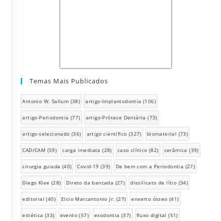
Temas Mais Publicados
Antonio W. Sallum
(38)
artigo-Implantodontia
(106)
artigo-Periodontia
(77)
artigo-Prótese Dentária
(73)
artigo-selecionado
(36)
artigo científico
(327)
biomaterial
(73)
CAD/CAM
(59)
carga imediata
(28)
caso clínico
(82)
cerâmica
(39)
cirurgia guiada
(40)
Covid-19
(39)
De bem com a Periodontia
(27)
Diego Klee
(28)
Direto da bancada
(27)
dissilicato de lítio
(34)
editorial
(40)
Elcio Marcantonio Jr.
(27)
enxerto ósseo
(41)
estética
(33)
evento
(57)
exodontia
(37)
fluxo digital
(51)